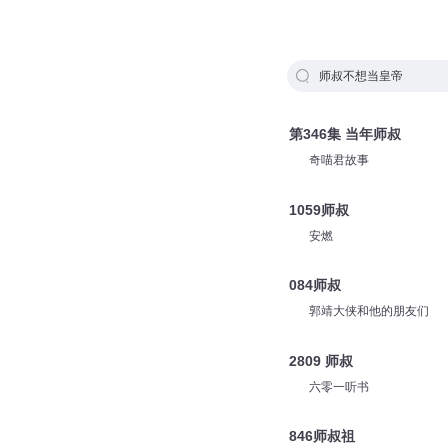
师叔不想当皇帝
第346集 当年师叔
奇喵君故事
1059师叔
安燃
084师叔
郭靖大侠和他的朋友们
2809 师叔
六零一听书
846师叔祖