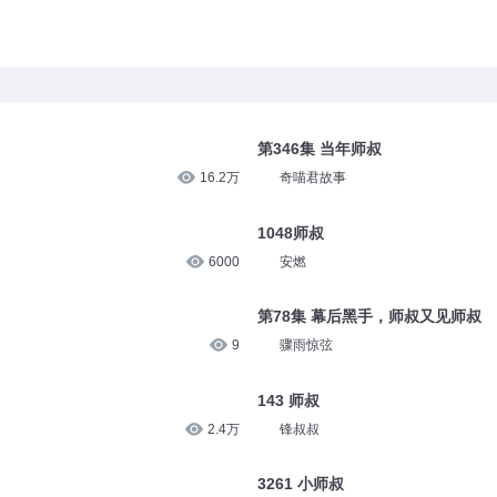
第346集 当年师叔
16.2万
奇喵君故事
1048师叔
6000
安燃
第78集 幕后黑手，师叔又见师叔
9
骤雨惊弦
143 师叔
2.4万
锋叔叔
3261 小师叔