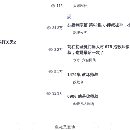
113
大米剧社
扶摇剑宗篇 第62集 小师叔祖乖，
34.3万
飘渺云雾
叔打关天2
苟在初圣魔门当人材 975 抱歉师
2.2万
叔，这是最后一次了
水寒_六合同风
5.1万
1474集 教坏师叔
姣姣兮
32.3万
0906 他是你师叔
华音凡人剧场
要不要
皇叔又宠他的黑月光了