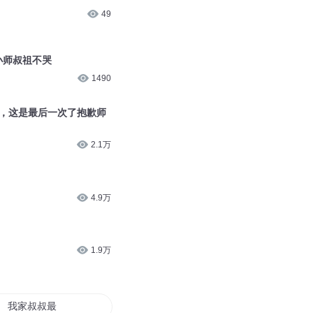
49
小师叔祖不哭
1490
叔，这是最后一次了抱歉师
2.1万
4.9万
1.9万
我家叔叔最可爱