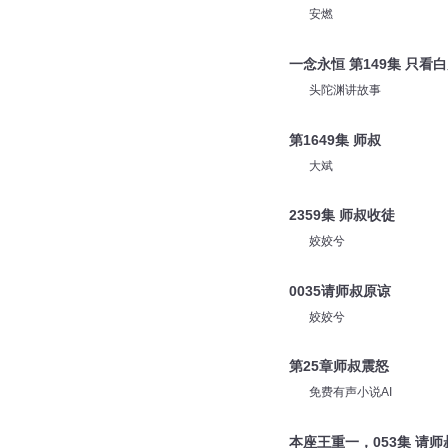
安燃
一念永恒 第149集 只看
头陀渊讲故事
第1649集 师叔
大斌
2359集 师叔收徒
姣姣兮
0035请师叔原谅
姣姣兮
第25章师叔震怒
免费有声小说AI
本座王重一，053集 请