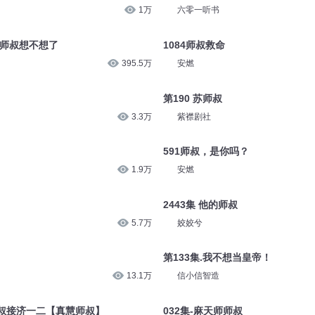
1万
六零一听书
白师叔想不想了
1084师叔救命
395.5万
安燃
第190 苏师叔
3.3万
紫襟剧社
591师叔，是你吗？
1.9万
安燃
2443集 他的师叔
5.7万
姣姣兮
第133集.我不想当皇帝！
13.1万
信小信智造
师叔接济一二【真慧师叔】
032集-麻天师师叔