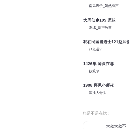
南风蝶伊_嫣然有声
大周仙吏105 师叔
浩纬_诱声故事
我在民国当道士121赵师
张老道V
1426集 师叔在那
姣姣兮
1908 拜见小师叔
演播人骨头
您是不是在找：
大叔大叔不