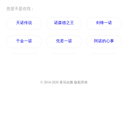
您是不是在找：
天诺传说
诺森德之王
剑锋一诺
千金一诺
凭君一诺
阿诺的心事
一诺倾城
一诺日记
一诺三生情
我的承诺
诺诺历险记
与诺青云
© 2014-
2026
喜马拉雅 版权所有
诺尔传奇
一诺倾天下
重生之千金一诺
九年一诺
千语一诺
末世重生之云诺