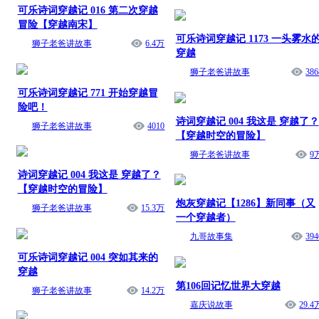
可乐诗词穿越记 016 第二次穿越
冒险【穿越南宋】
可乐诗词穿越记 1173 一头雾水
狮子老爸讲故事
6.4万
穿越
狮子老爸讲故事
386
可乐诗词穿越记 771 开始穿越冒
险吧！
诗词穿越记 004 我这是 穿越了？
狮子老爸讲故事
4010
【穿越时空的冒险】
狮子老爸讲故事
9
诗词穿越记 004 我这是 穿越了？
【穿越时空的冒险】
炮灰穿越记【1286】新同事（又
狮子老爸讲故事
15.3万
一个穿越者）
九哥故事集
394
可乐诗词穿越记 004 突如其来的
穿越
第106回记忆世界大穿越
狮子老爸讲故事
14.2万
嘉庆说故事
29.4