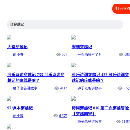
打开AP
一诺穿越记
大秦穿越记
宋朝穿越记
曲小奇
5万
一壶酒醉不了月
503
可乐诗词穿越记 733 可乐诗词穿
可乐诗词穿越记 427 可乐诗词穿
越记的暗线是啥？
越记的暗线是啥？
狮子老爸讲故事
4117
狮子老爸讲故事
5.5
97.课本穿越记
诗词穿越记 016 第二次穿越冒险
【穿越南宋】
哈小浪
6.3万
狮子老爸讲故事
11.9