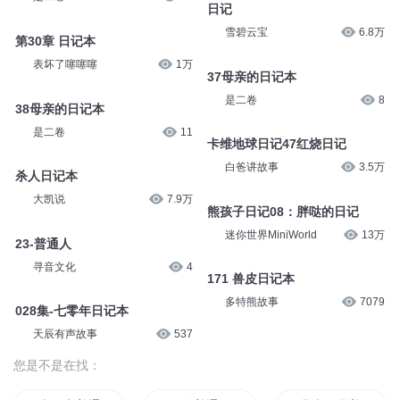
日记
雪碧云宝
6.8万
第30章 日记本
表坏了噻噻噻
1万
37母亲的日记本
是二卷
8
38母亲的日记本
是二卷
11
卡维地球日记47红烧日记
白爸讲故事
3.5万
杀人日记本
大凯说
7.9万
熊孩子日记08：胖哒的日记
迷你世界MiniWorld
13万
23-普通人
寻音文化
4
171 兽皮日记本
多特熊故事
7079
028集-七零年日记本
天辰有声故事
537
您是不是在找：