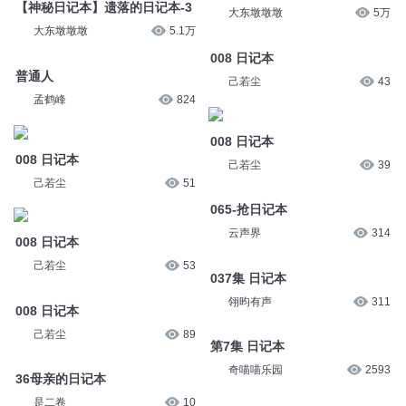
【神秘日记本】遗落的日记本-3
大东墩墩墩
5万
大东墩墩墩
5.1万
008 日记本
普通人
己若尘
43
孟鹤峰
824
008 日记本
008 日记本
己若尘
39
己若尘
51
065-抢日记本
云声界
314
008 日记本
己若尘
53
037集 日记本
翎昀有声
311
008 日记本
己若尘
89
第7集 日记本
奇喵喵乐园
2593
36母亲的日记本
是二卷
10