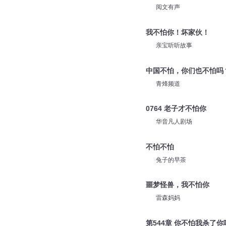
阅文有声
我不怕你！坏家伙！
亲宝听听故事
中国不怕，你们也不怕吗
青烽频道
0764 老子才不怕你
华音凡人剧场
不怕不怕
兔子的早茶
噩梦怪兽，我不怕你
雷森妈妈
第544章 你不怕我杀了你