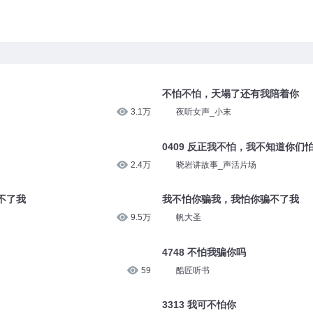
不怕不怕，天塌了还有我陪着你
3.1万
夜听女声_小末
0409 反正我不怕，我不知道你们
2.4万
晓岩讲故事_声活片场
不了我
我不怕你骗我，我怕你骗不了我
9.5万
帆大圣
4748 不怕我骗你吗
59
酷匠听书
3313 我可不怕你