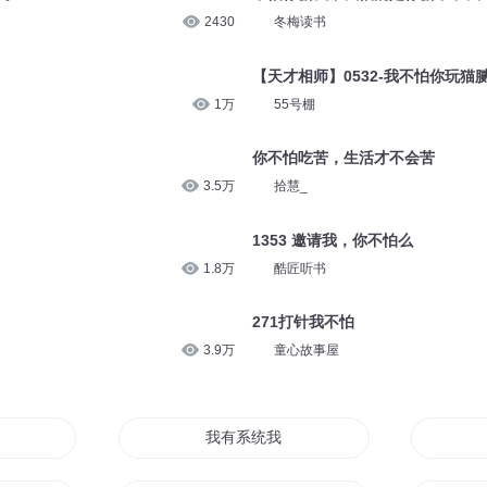
2430
冬梅读书
【天才相师】0532-我不怕你玩猫
1万
55号棚
你不怕吃苦，生活才不会苦
3.5万
拾慧_
1353 邀请我，你不怕么
1.8万
酷匠听书
271打针我不怕
3.9万
童心故事屋
我有系统我怕过谁