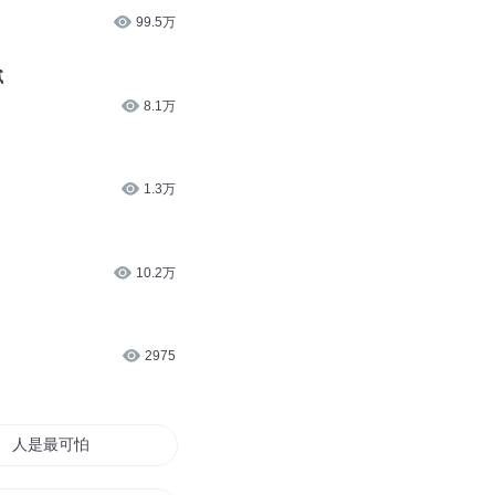
99.5万
腻
8.1万
1.3万
10.2万
2975
人是最可怕的末日