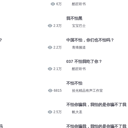
6万
酷匠听书
我不怕黑
2.3万
宝宝巴士
？
中国不怕，你们也不怕吗？
2.2万
青烽频道
037 不怕我吃了你？
2.1万
酷匠听书
不怕不怕
6815
拾光精品有声工作室
不怕你骗我，我怕的是你骗不了我
2.5万
帆大圣
吗
不怕你骗我，我怕的是你骗不了我