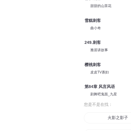
安燃
507集 风言风语
有声的云烟
雪糕刺客
甜甜的山茶花
雪糕刺客
曲小奇
249.刺客
雅居讲故事
樱桃刺客