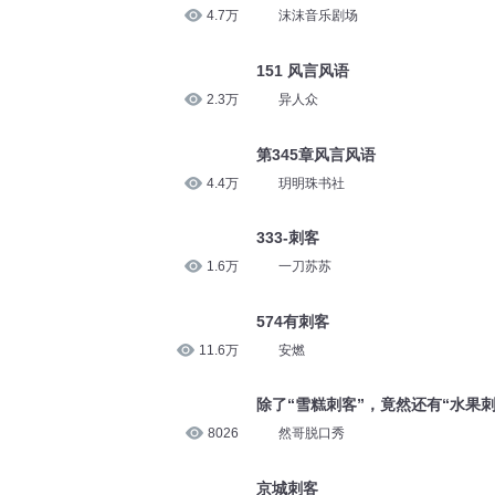
1.9万
一刀苏苏
有刺客！
竹林风语轻
4.7万
沫沫音乐剧场
151 风言风语
2.3万
异人众
第345章风言风语
4.4万
玥明珠书社
333-刺客
1.6万
一刀苏苏
574有刺客