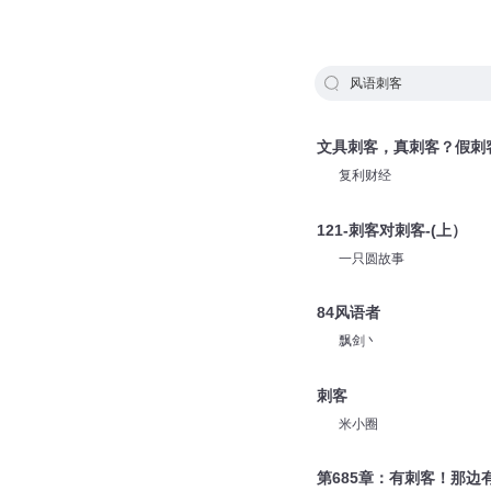
风语刺客
文具刺客，真刺客？假刺
复利财经
121-刺客对刺客-(上）
一只圆故事
84风语者
飘剑丶
刺客