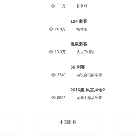
11.6万
安燃
除了“雪糕刺客”，竟然还有“水果刺
8026
然哥脱口秀
京城刺客
1.1万
暮寒城
124 刺客
24.8万
咕噜谷
温泉刺客
13.3万
皮皮TV寡妇
56 刺客