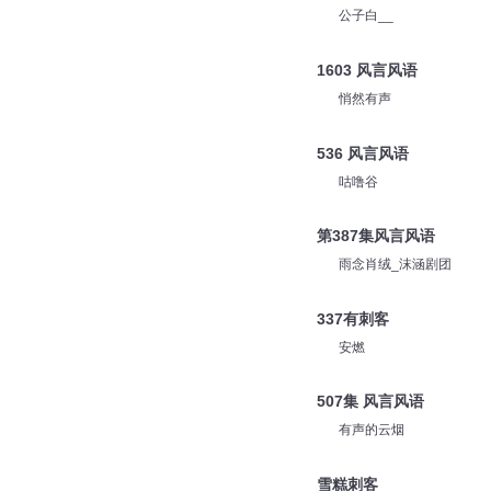
米小圈
第685章：有刺客！那边
公子白__
1603 风言风语
悄然有声
536 风言风语
咕噜谷
第387集风言风语
雨念肖绒_沫涵剧团
337有刺客