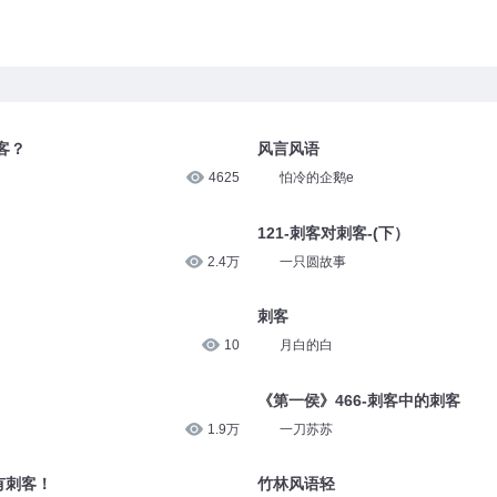
客？
风言风语
4625
怕冷的企鹅e
121-刺客对刺客-(下）
2.4万
一只圆故事
刺客
10
月白的白
《第一侯》466-刺客中的刺客