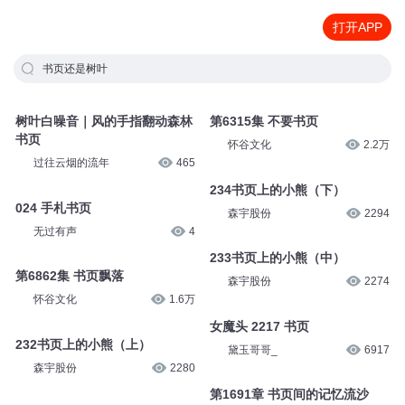
打开APP
书页还是树叶
树叶白噪音｜风的手指翻动森林
第6315集 不要书页
书页
怀谷文化
2.2万
过往云烟的流年
465
234书页上的小熊（下）
024 手札书页
森宇股份
2294
无过有声
4
233书页上的小熊（中）
第6862集 书页飘落
森宇股份
2274
怀谷文化
1.6万
女魔头 2217 书页
232书页上的小熊（上）
黛玉哥哥_
6917
森宇股份
2280
第1691章 书页间的记忆流沙