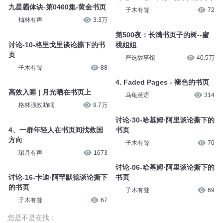
九星霸体诀-第0460集-黄金书页
子木有聲
72
灿林有声
3.3万
第500夜：长满书页子的树--蜜
讨论-10-格里戈里谈论撕下的书
桃姐姐
页
严选故事馆
40.5万
子木有聲
88
4. Faded Pages - 褪色的书页
高效入睡 | 月光晒在书页上
乌龟英语
314
格林强效助眠
9.7万
讨论-30-哈基姆·阿里谈论撕下的
4、一群年轻人在书页间找救国
书页
方向
子木有聲
70
珺月有声
1673
讨论-06-哈基姆·阿里谈论撕下的
讨论-16-卡迪·阿罕默德谈论撕下
书页
的书页
子木有聲
69
子木有聲
67
您是不是在找：