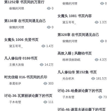
第1252章 书页间的万里行
偷懒的河狸
0
偷懒的河狸
0
女魔头 1081 书页内容
第138章 在书页间遇见自己
黛玉哥哥_
1.3万
偷懒的河狸
0
第328章 在书页间遇见自己
女魔头 1006 先贤书页
偷懒的河狸
0
黛玉哥哥_
1.4万
高效入睡 | 风翻动书页
凡人修仙传 0186书页
格林强效助眠
4.3万
主播大灰狼
14.2万
凡人修仙传 第152集 书页
时光信箱 016-书页间的爪印
光合积木
181.5万
泰鸢依伊
303
讨论-26-哈桑谈论撕下的书页
讨论-36-瓦莱丽谈论撕下的书页
子木有聲
73
子木有聲
111
讨论-46-谢里夫谈论撕下的书页