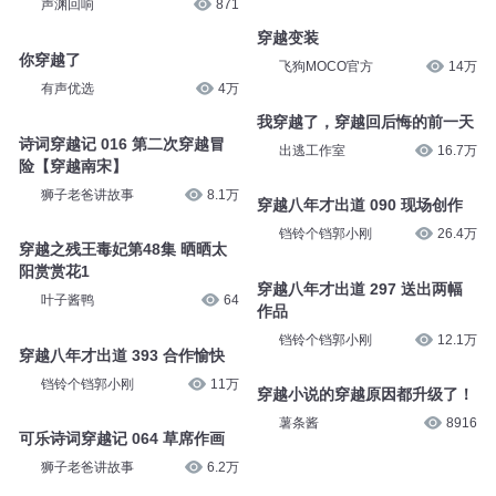
可乐诗词穿越记 370 草席作画
第300集 疯狂的穿越客：穿越客
狮子老爸讲故事
5.5万
有声的紫襟
11.8万
诗词穿越记 016 第二次穿越冒
第1集 穿越后，我成了一名仵
险【穿越南宋】
作？
狮子老爸讲故事
11.9万
声渊回响
871
穿越变装
你穿越了
飞狗MOCO官方
14万
有声优选
4万
我穿越了，穿越回后悔的前一天
诗词穿越记 016 第二次穿越冒
出逃工作室
16.7万
险【穿越南宋】
狮子老爸讲故事
8.1万
穿越八年才出道 090 现场创作
铛铃个铛郭小刚
26.4万
穿越之残王毒妃第48集 晒晒太