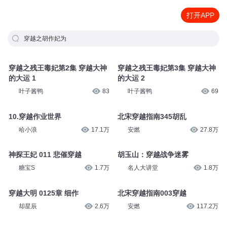
打开APP
穿越之胡作妃为
穿越之残王毒妃第2集 穿越大神
穿越之残王毒妃第3集 穿越大神
的大运 1
的大运 2
叶子酱鸭
83
叶子酱鸭
69
10.穿越作业世界
北宋穿越指南345胡乱
哈小浪
17.1万
安燃
27.8万
神探王妃 011 悲催穿越
胡玉山：穿越战争迷雾
糖宝S
1.7万
名人大讲堂
1.8万
穿越大明 0125章 细作
北宋穿越指南003穿越