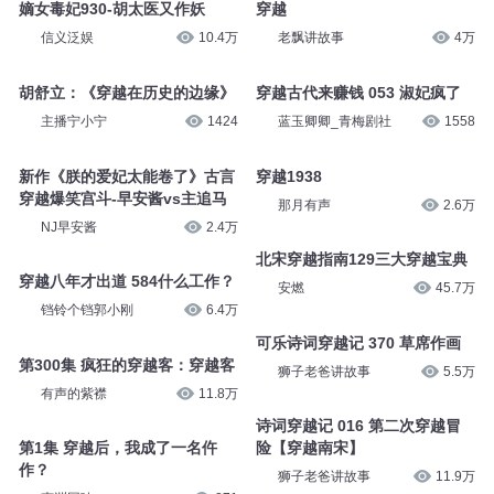
却星辰
2.6万
安燃
117.2万
嫡女毒妃930-胡太医又作妖
穿越
信义泛娱
10.4万
老飘讲故事
4万
胡舒立：《穿越在历史的边缘》
穿越古代来赚钱 053 淑妃疯了
主播宁小宁
1424
蓝玉卿卿_青梅剧社
1558
新作《朕的爱妃太能卷了》古言
穿越1938
穿越爆笑宫斗-早安酱vs主追马
那月有声
2.6万
NJ早安酱
2.4万
北宋穿越指南129三大穿越宝典
穿越八年才出道 584什么工作？
安燃
45.7万
铛铃个铛郭小刚
6.4万