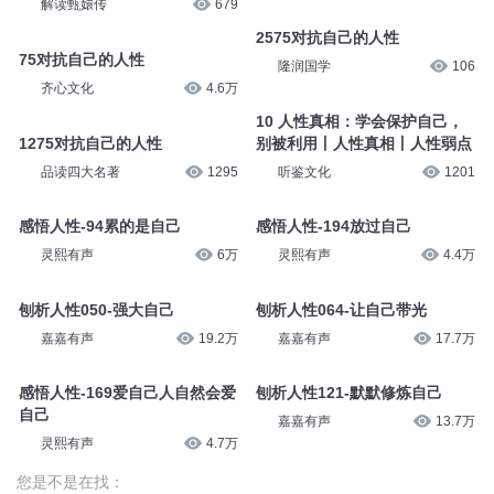
解读甄嬛传
679
2575对抗自己的人性
75对抗自己的人性
隆润国学
106
齐心文化
4.6万
10 人性真相：学会保护自己，
1275对抗自己的人性
别被利用丨人性真相丨人性弱点
品读四大名著
1295
听鉴文化
1201
感悟人性-94累的是自己
感悟人性-194放过自己
灵熙有声
6万
灵熙有声
4.4万
刨析人性050-强大自己
刨析人性064-让自己带光
嘉嘉有声
19.2万
嘉嘉有声
17.7万
感悟人性-169爱自己人自然会爱
刨析人性121-默默修炼自己
自己
嘉嘉有声
13.7万
灵熙有声
4.7万
您是不是在找：