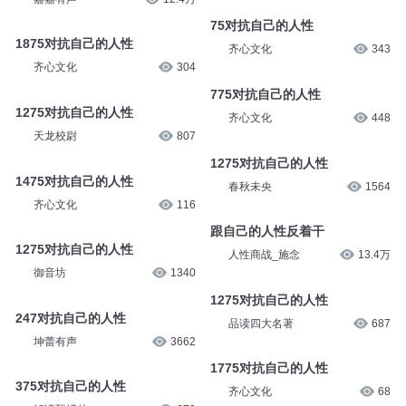
75对抗自己的人性
1875对抗自己的人性
齐心文化
343
齐心文化
304
775对抗自己的人性
1275对抗自己的人性
齐心文化
448
天龙校尉
807
1275对抗自己的人性
1475对抗自己的人性
春秋未央
1564
齐心文化
116
跟自己的人性反着干
1275对抗自己的人性
人性商战_施念
13.4万
御音坊
1340
1275对抗自己的人性
247对抗自己的人性
品读四大名著
687
坤蕾有声
3662
1775对抗自己的人性
375对抗自己的人性
齐心文化
68