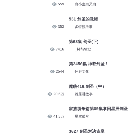
559
白小生白又白
531 剑圣的教诲
353
多特熊故事
第63集 剑圣(下)
7416
_树与牧歌
第2456集 神都剑圣！
2544
怀谷文化
魔临416.剑圣（中）
20.6万
雅居讲故事
家族纷争篇第69集拿回星辰剑圣
41.3万
星空破穹
3627 剑圣对决古皇