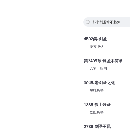
那个剑圣拿不起剑
4502集-剑圣
晚芳飞扬
第2405章 剑圣不简单
六零一听书
3045-老剑圣之死
果维听书
1335 孤山剑圣
酷匠听书
2739-剑圣王风