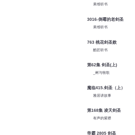
果维听书
3016-倒霉的老剑圣
果维听书
763 桃花剑圣败
酷匠听书
第62集 剑圣(上)
_树与牧歌
魔临415.剑圣（上）
雅居讲故事
第168集 凌天剑圣
有声的紫襟
帝霸 2805 剑圣