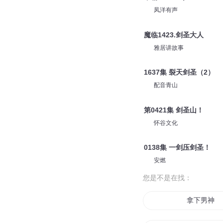
凤洋有声
魔临1423.剑圣大人
雅居讲故事
1637集 裂天剑圣（2）
配音青山
第0421集 剑圣山！
怀谷文化
0138集 一剑压剑圣！
安燃
您是不是在找：
拿下男神