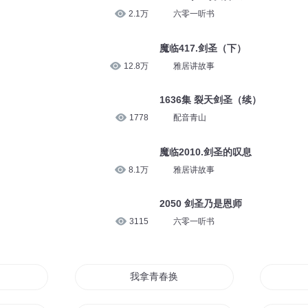
2.1万
六零一听书
魔临417.剑圣（下）
12.8万
雅居讲故事
1636集 裂天剑圣（续）
1778
配音青山
魔临2010.剑圣的叹息
8.1万
雅居讲故事
2050 剑圣乃是恩师
3115
六零一听书
我拿青春换你一笑