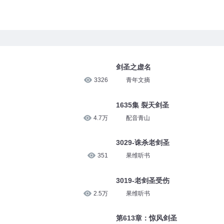
剑圣之虚名
3326
青年文摘
1635集 裂天剑圣
4.7万
配音青山
3029-诛杀老剑圣
351
果维听书
3019-老剑圣受伤
2.5万
果维听书
第613章：惊风剑圣