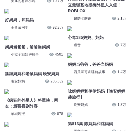
王蓝莓同学
92.3万
心毒185妈妈、妈妈
妈妈当爸爸，爸爸当妈妈
瞳音
7万
小猴子姐姐讲故事
4501
妈妈当爸爸，爸爸当妈妈
狐狸妈妈和老鼠妈妈 晚安妈妈
西瓜哥哥讲睡前故事
1.4万
晚安妈妈
205.3万
咏妍妈妈和伊伊妈妈【晚安妈妈
《疯狂的外星人》将重映，网
趣旅行】
友：最强喜剧阵容
晚安妈妈
1.8万
羊城晚报
878
第813集 陈妈妈和沈妈妈
妈妈
网文有声
2.9万
NGF晨思
432
外星人
老飘讲故事
7.5万
外星人
花哥故事大王
10.7万
外星人