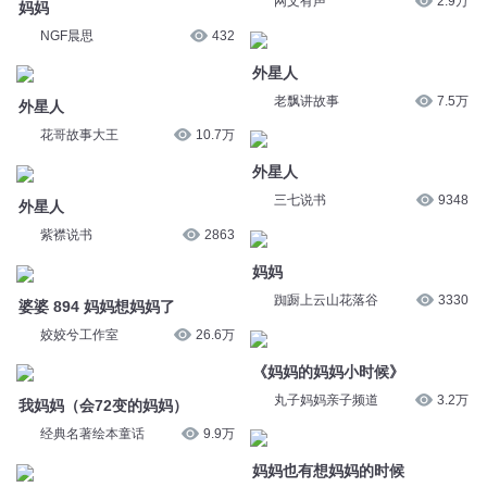
三七说书
9348
外星人
紫襟说书
2863
妈妈
踟蹰上云山花落谷
3330
婆婆 894 妈妈想妈妈了
姣姣兮工作室
26.6万
《妈妈的妈妈小时候》
丸子妈妈亲子频道
3.2万
我妈妈（会72变的妈妈）
经典名著绘本童话
9.9万
妈妈也有想妈妈的时候
Bobo的悦读时光
1.5万
鸭妈妈找蛋 晚安妈妈
晚安妈妈
38.3万
《大脑里的外星人》10：给外星
人背锅
《大脑里的外星人》17：审问外
昌辉叔叔讲故事
28.3万
星人
昌辉叔叔讲故事
15.6万
好妈妈与坏妈妈_沃福第14季
悠优宝贝
15