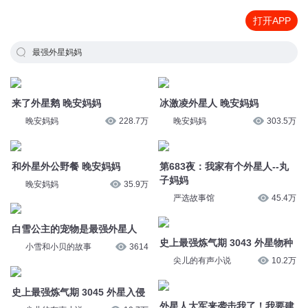
打开APP
最强外星妈妈
来了外星鹅 晚安妈妈
冰激凌外星人 晚安妈妈
晚安妈妈
228.7万
晚安妈妈
303.5万
和外星外公野餐 晚安妈妈
第683夜：我家有个外星人--丸
子妈妈
晚安妈妈
35.9万
严选故事馆
45.4万
白雪公主的宠物是最强外星人
史上最强炼气期 3043 外星物种
小雪和小贝的故事
3614
尖儿的有声小说
10.2万
史上最强炼气期 3045 外星入侵
外星人大军来袭击我了！我要建
尖儿的有声小说
10.7万
立最强基地抵御外星人入侵！
ROBLOX
好妈妈，坏妈妈
麟麟七解说
2.1万