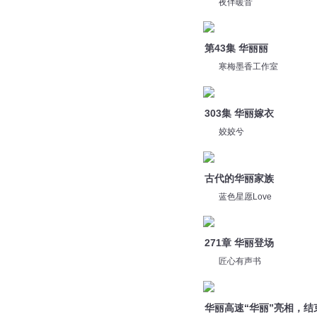
夜伴暖音
第43集 华丽丽
寒梅墨香工作室
303集 华丽嫁衣
姣姣兮
古代的华丽家族
蓝色星愿Love
271章 华丽登场
匠心有声书
华丽高速“华丽”亮相，结