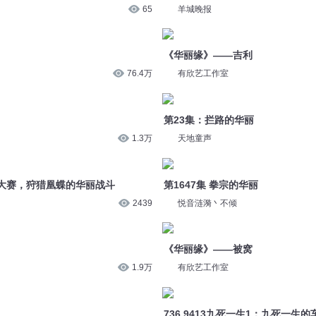
65
羊城晚报
《华丽缘》——吉利
76.4万
有欣艺工作室
第23集：拦路的华丽
1.3万
天地童声
大赛，狩猎凰蝶的华丽战斗
第1647集 拳宗的华丽
2439
悦音涟漪丶不倾
《华丽缘》——被窝
1.9万
有欣艺工作室
736.9413九死一生1：九死一生的