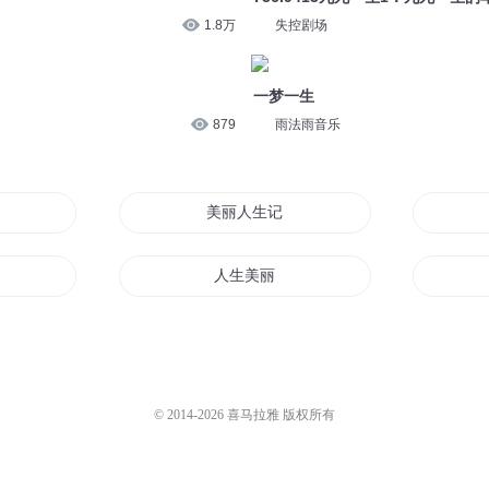
1.8万
失控剧场
一梦一生
879
雨法雨音乐
新人生
美丽人生记
华丽人生
人生美丽
重生之美丽生活
重生之美丽人生
© 2014-
2026
喜马拉雅 版权所有
人生
世界如此美丽