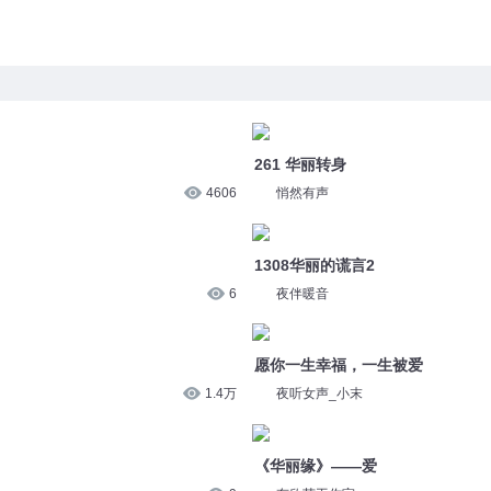
261 华丽转身
4606
悄然有声
1308华丽的谎言2
6
夜伴暖音
愿你一生幸福，一生被爱
1.4万
夜听女声_小末
《华丽缘》——爱