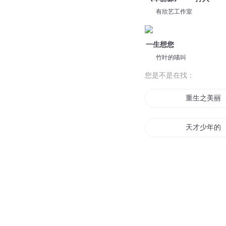
有欣艺工作室
一生想您
竹叶的喵叫
您是不是在找：
重生之美丽
天才少年的
美丽月光
罗丽帝国
重生的美丽