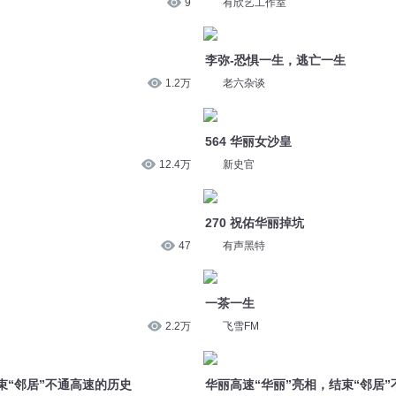
9
有欣艺工作室
李弥-恐惧一生，逃亡一生
1.2万
老六杂谈
564 华丽女沙皇
12.4万
新史官
270 祝佑华丽掉坑
47
有声黑特
一茶一生
2.2万
飞雪FM
束“邻居”不通高速的历史
华丽高速“华丽”亮相，结束“邻居