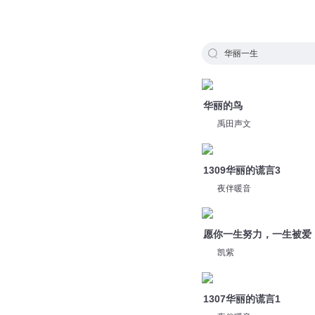
华丽一生
华丽的鸟
禹田声文
1309华丽的谎言3
夜伴暖音
愿你一生努力，一生被爱
凯紫
1307华丽的谎言1