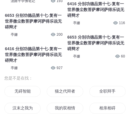
汤婧平学佛笔记
193
6416 分别功德品第十七-复有一
世界微尘数菩萨摩诃萨得乐说无
6653 分别功德品第十七-复有一
碍辩才
世界微尘数菩萨摩诃萨得乐说无
亭姗
116
碍辩才
亭姗
200
6653 分别功德品第十七-复有一
世界微尘数菩萨摩诃萨得乐说无
6416 分别功德品第十七-复有一
碍辩才
世界微尘数菩萨摩诃萨得乐说无
亭姗
60
碍辩才
亭姗
927
您是不是在找：
无碍智能
猫之代辩者
全职辩手
汉末之我为刘辩
我的双相情感障碍
相亲相碍
九幽辩护人
辩论社的日常
无罪辩护