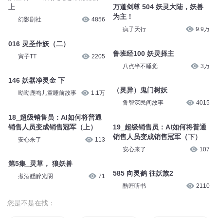
上
万道剑尊 504 妖灵大陆，妖兽
为主！
幻影剧社
4856
疯子天行
9.9万
016 灵圣作妖（二）
鲁班经100 妖灵择主
寅子TT
2205
八点半不睡觉
3万
146 妖器净灵金 下
（灵异）鬼门树妖
呦呦鹿鸣儿童睡前故事
1.1万
鲁智深民间故事
4015
18_超级销售员：AI如何将普通
销售⼈员变成销售冠军（上）
19_超级销售员：AI如何将普通
销售⼈员变成销售冠军（下）
安心来了
113
安心来了
107
第5集_灵草， 狼妖兽
585 向灵鹤 往妖族2
煮酒醺醉光阴
71
酷匠听书
2110
您是不是在找：