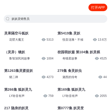
打开APP
妖妖灵销售员
灵果隔空斗狐妖
第5419集 灵妖
花臂大魔王
5313
悦音涟漪丶不倾
13.6万
（灵异）镜妖
校园萌妖篇 第104集 妖灵棋
鲁智深民间故事
1004
奇喵君故事
4525
第1263集灵婆捉妖
279集 食灵妖虫
猪二禅
4273
黛西的传奇
44
第266集 狐妖灵九
第169集 狐妖灵九
LY聆音有声
759
LY聆音有声
2055
217 隐身的妖灵
第0777集 妖灵变