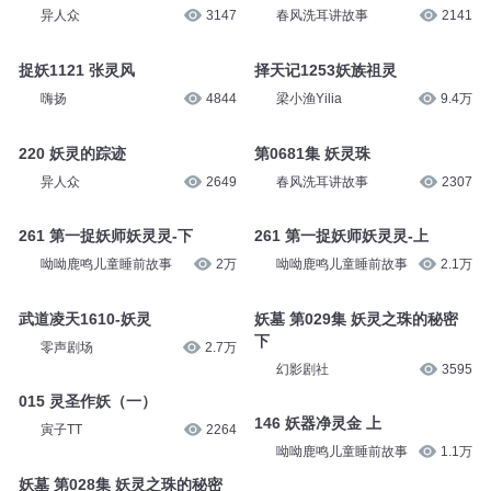
异人众
3147
春风洗耳讲故事
2141
捉妖1121 张灵风
择天记1253妖族祖灵
嗨扬
4844
梁小渔Yilia
9.4万
220 妖灵的踪迹
第0681集 妖灵珠
异人众
2649
春风洗耳讲故事
2307
261 第一捉妖师妖灵灵-下
261 第一捉妖师妖灵灵-上
呦呦鹿鸣儿童睡前故事
2万
呦呦鹿鸣儿童睡前故事
2.1万
武道凌天1610-妖灵
妖墓 第029集 妖灵之珠的秘密
下
零声剧场
2.7万
幻影剧社
3595
015 灵圣作妖（一）
146 妖器净灵金 上
寅子TT
2264
呦呦鹿鸣儿童睡前故事
1.1万
妖墓 第028集 妖灵之珠的秘密