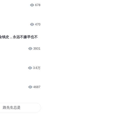
678
470
金钱史，永远不嫌早也不
3931
3.6万
4687
路先生总是嫌我小