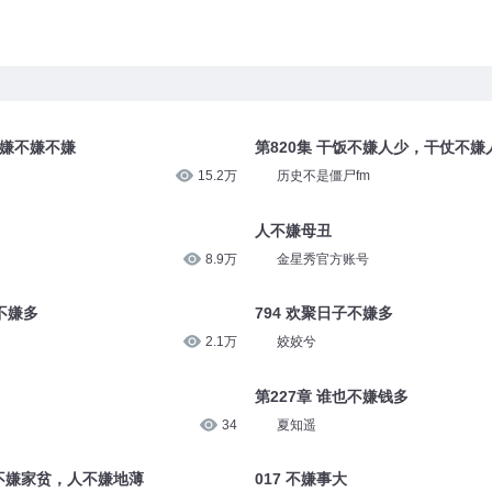
不嫌不嫌不嫌
第820集 干饭不嫌人少，干仗不嫌
15.2万
历史不是僵尸fm
人不嫌母丑
8.9万
金星秀官方账号
都不嫌多
794 欢聚日子不嫌多
2.1万
姣姣兮
第227章 谁也不嫌钱多
34
夏知遥
不嫌家贫，人不嫌地薄
017 不嫌事大