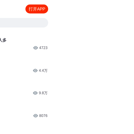
打开APP
人多
4723
4.4万
9.8万
8076