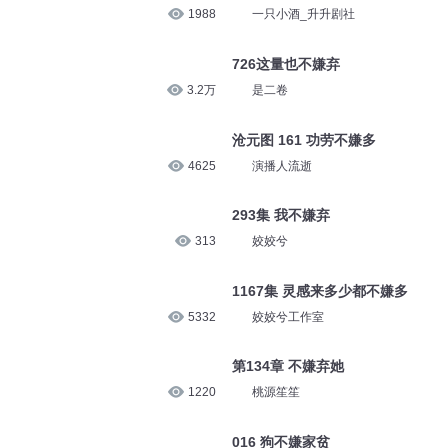
1988
一只小酒_升升剧社
726这量也不嫌弃
3.2万
是二卷
沧元图 161 功劳不嫌多
4625
演播人流逝
293集 我不嫌弃
313
姣姣兮
1167集 灵感来多少都不嫌多
5332
姣姣兮工作室
第134章 不嫌弃她
1220
桃源笙笙
016 狗不嫌家贫