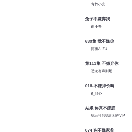
青竹小兜
兔子不嫌弃我
曲小奇
639集 我不嫌你
阿祖A_ZU
第111集-不嫌弃你
恐龙有声剧场
018-不嫌掉价吗
if_倾心
姑娘,你真不嫌脏
德云社郭德纲相声VIP
074 狗不嫌家贫