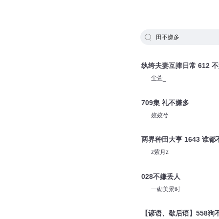
田不嫌多
纨绔夫妻互捧日常 612 
尘萱_
709集 礼不嫌多
姣姣兮
两界种田大亨 1643 谁
z紫月z
028不嫌丢人
一砌美景时
【谚语、歇后语】558狗