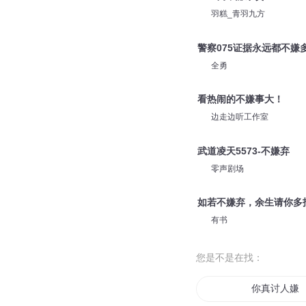
羽糕_青羽九方
警察075证据永远都不嫌
全勇
看热闹的不嫌事大！
边走边听工作室
武道凌天5573-不嫌弃
零声剧场
如若不嫌弃，余生请你多
有书
您是不是在找：
你真讨人嫌