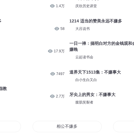
1.4万
庆欣历史讲堂
多
1214 适当的赞美永远不嫌多
58
大吕说书
一日一禅：搞明白对方的金钱观和
嫌晚
17.9万
云起读书会
道界天下1513集：不嫌事大
7497
白小生白又白
指教
牙尖上的男女：不嫌事大
2.7万
腹肌笑裂者
相公不嫌多