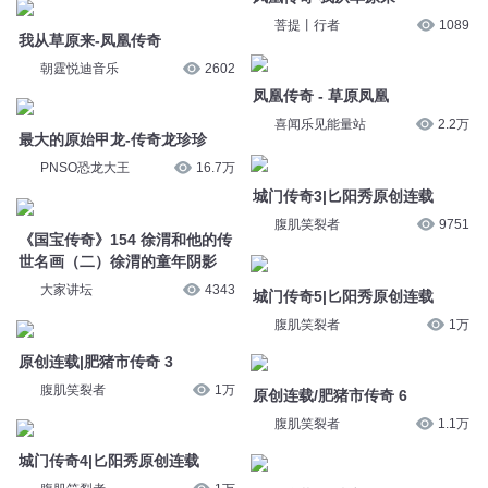
菩提丨行者
1089
我从草原来-凤凰传奇
朝霆悦迪音乐
2602
凤凰传奇 - 草原凤凰
喜闻乐见能量站
2.2万
最大的原始甲龙-传奇龙珍珍
PNSO恐龙大王
16.7万
城门传奇3|匕阳秀原创连载
腹肌笑裂者
9751
《国宝传奇》154 徐渭和他的传
世名画（二）徐渭的童年阴影
大家讲坛
4343
城门传奇5|匕阳秀原创连载
腹肌笑裂者
1万
原创连载|肥猪市传奇 3
腹肌笑裂者
1万
原创连载/肥猪市传奇 6
腹肌笑裂者
1.1万
城门传奇4|匕阳秀原创连载