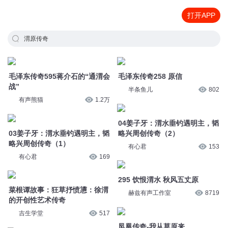
打开APP
渭原传奇
毛泽东传奇595蒋介石的“通渭会
毛泽东传奇258 原信
战”
半条鱼儿
802
有声熊猫
1.2万
04姜子牙：渭水垂钓遇明主，韬
03姜子牙：渭水垂钓遇明主，韬
略兴周创传奇（2）
略兴周创传奇（1）
有心君
153
有心君
169
295 饮恨渭水 秋风五丈原
菜根谭故事：狂草抒愤懑：徐渭
赫兹有声工作室
8719
的开创性艺术传奇
吉生学堂
517
凤凰传奇-我从草原来