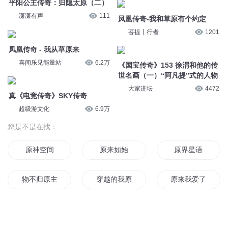
平阳公主传奇：归隐太原（二）
潇潇有声
111
凤凰传奇-我和草原有个约定
菩提丨行者
1201
凤凰传奇 - 我从草原来
喜闻乐见能量站
6.2万
《国宝传奇》153 徐渭和他的传
世名画（一）“阿凡提”式的人物
大家讲坛
4472
真《电竞传奇》SKY传奇
超级游文化
6.9万
您是不是在找：
原神空间
原来如始
原界星语
物不归原主
穿越的我原来一开始就是最强了
原来我爱了你这么
原始战神
原始末日
渭水洗龙泉