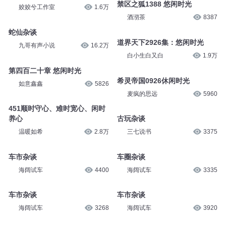
禁区之狐1388 悠闲时光
姣姣兮工作室
1.6万
酒沏茶
8387
蛇仙杂谈
道界天下2926集：悠闲时光
九哥有声小说
16.2万
白小生白又白
1.9万
第四百二十章 悠闲时光
希灵帝国0926休闲时光
如意鑫鑫
5826
麦疯的思远
5960
451顺时守心、难时宽心、闲时
养心
古玩杂谈
温暖如希
2.8万
三七说书
3375
车市杂谈
车圈杂谈
海阔试车
4400
海阔试车
3335
车市杂谈
车市杂谈
海阔试车
3268
海阔试车
3920