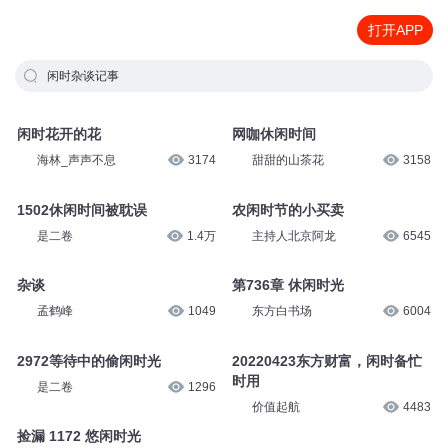
打开APP
闲时杂谈记事
闲时花开的花
网咖休闲时间
海林_声声不息
3174
甜甜的山茶花
3158
1502休闲时间被耽误
农闲时节的小买卖
是二卷
1.4万
主持人北京阿龙
6545
杂谈
第736章 休闲时光
孟鹤峰
1049
东方白书场
6004
2972等待中的偷闲时光
20220423东方财富，闲时备忙
时用
是二卷
1296
价值起航
4483
捡漏 1172 悠闲时光