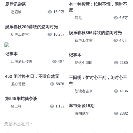
鹿鼎记杂谈
有一种智慧：忙时不慌，闲时不
废
恶霸波
16.9万
洞见
6.6万
娱乐春秋209薛牧的悠闲时光
娱乐春秋896薛牧的悠闲时光
衍声工作室
10.2万
衍声工作室
4.6万
记事本
记事本
江湖酒仙传奇
407
伊这个叩叩
2185
452 闲时终有日，不听自然无
王阳明：忙时心不乱，闲时心不
空
圣心菩提
5878
朗读者吉米
4136
第545集蛇仙杂谈
车市杂谈15期
猪二禅
1.1万
海阔试车
2382
您是不是在找：