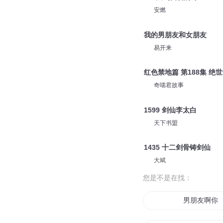
安燃
我的男朋友和女朋友
易开来
红色禁地篇 第188集 
奇喵君故事
1599 剑仙李太白
天下书盟
1435 十二剑骨铸剑仙
大斌
您是不是在找：
男朋友啊你