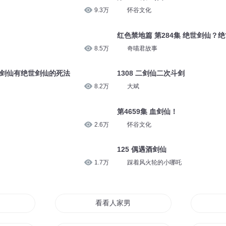
9.3万
怀谷文化
红色禁地篇 第284集 绝世剑仙？
8.5万
奇喵君故事
绝世剑仙有绝世剑仙的死法
1308 二剑仙二次斗剑
8.2万
大斌
第4659集 血剑仙！
2.6万
怀谷文化
125 偶遇酒剑仙
1.7万
踩着风火轮的小哪吒
在哪里
看看人家男朋友