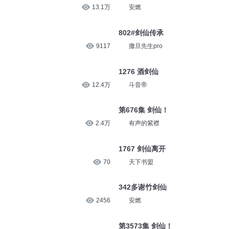
13.1万
安燃
802#剑仙传承
9117
撒旦先生pro
1276 酒剑仙
12.4万
斗音帝
第676集 剑仙！
2.4万
有声的紫襟
1767 剑仙离开
70
天下书盟
342多谢竹剑仙
2456
安燃
第3573集 剑仙！