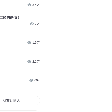
3.4万
绝世级的剑仙！
7万
1.9万
2.1万
697
朋友到情人