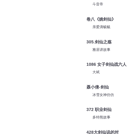
斗音帝
卷八《姚剑仙》
亲爱滴毓毓
305.剑仙之殇
雅居讲故事
1086 女子剑仙战六人
大斌
聂小倩-剑仙
冰雪女神仿仿
372 职业剑仙
多特熊故事
428大剑仙说的对