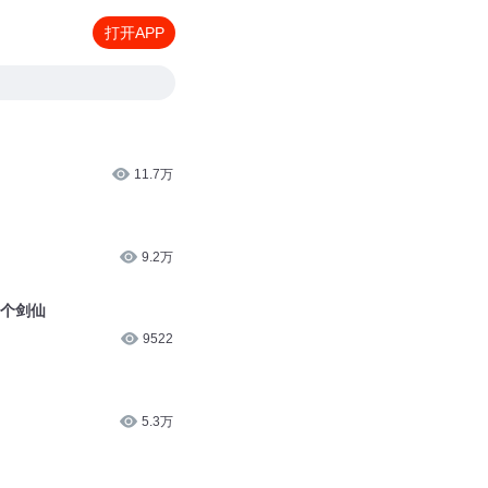
打开APP
11.7万
9.2万
是个剑仙
9522
5.3万