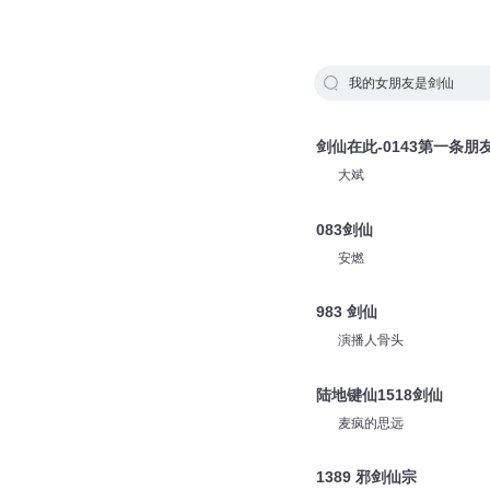
我的女朋友是剑仙
剑仙在此-0143第一条朋
大斌
083剑仙
安燃
983 剑仙
演播人骨头
陆地键仙1518剑仙
麦疯的思远
1389 邪剑仙宗