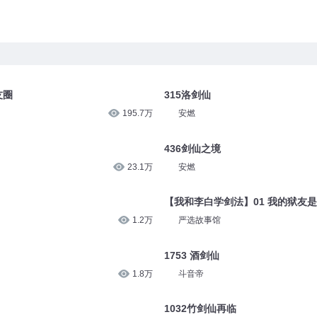
友圈
315洛剑仙
195.7万
安燃
436剑仙之境
23.1万
安燃
【我和李白学剑法】01 我的狱友
1.2万
严选故事馆
1753 酒剑仙
1.8万
斗音帝
1032竹剑仙再临