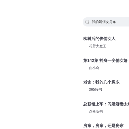
我的娇俏女房东
柳树后的俊俏女人
花臂大魔王
第142集 摇身一变俏女婿
曲小奇
老舍：我的几个房东
365读书
总裁错上车：闪婚娇妻太迷
点众听书
房东，房东，还是房东