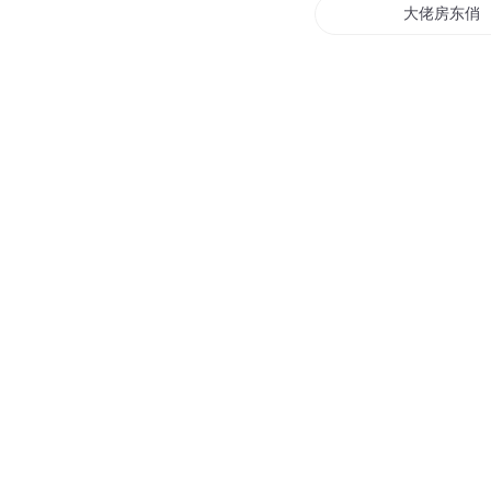
大佬房东俏
我的房东是
娇俏小魔医
重生之全能
穿越之娇俏
我的美女俏