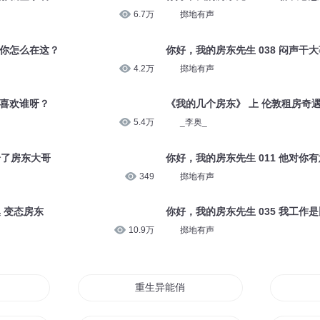
6.7万
掷地有声
 你怎么在这？
你好，我的房东先生 038 闷声干大
4.2万
掷地有声
 喜欢谁呀？
《我的几个房东》 上 伦敦租房奇
5.4万
_李奥_
给了房东大哥
你好，我的房东先生 011 他对你
349
掷地有声
 变态房东
你好，我的房东先生 035 我工作
10.9万
掷地有声
重生异能俏娇妻