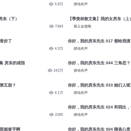
5.9万
掷地有声
房东（下）
【季羡林散文集】我的女房东（上
7383
紫云金翅雕
 骨折了
你好，我的房东先生 017 都给我滚
4.3万
掷地有声
集 房东的戒指
你好，我的房东先生 044 三角恋？
242万
掷地有声
 第五胎？
你好，我的房东先生 033 她们人呢
4.1万
掷地有声
你好，我的房东先生 024 和我比
2285
掷地有声
 那就签字啊
你好，我的房东先生 004 聊表心意