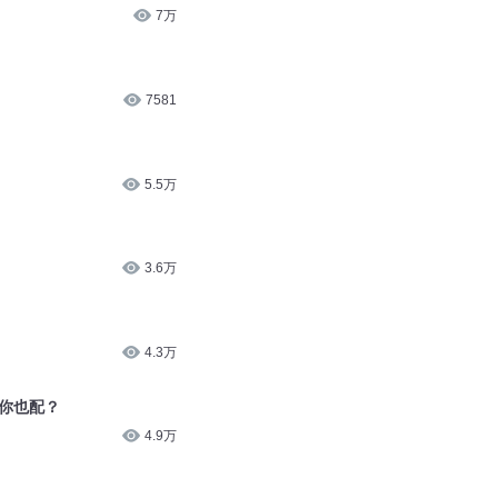
7万
）
7581
5.5万
3.6万
4.3万
，你也配？
4.9万