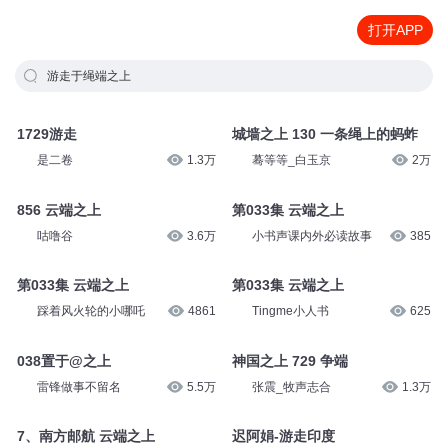
打开APP
游走于绳端之上
1729游走
城墙之上 130 一条绳上的蚂蚱
是二卷
1.3万
蓦等等_白玉京
2万
856 云端之上
第033集 云端之上
咕噜谷
3.6万
小书声课内外必读故事
385
第033集 云端之上
第033集 云端之上
踩着风火轮的小哪吒
4861
Tingme小人书
625
038置于@之上
神国之上 729 争端
雷锋做事不留名
5.5万
张震_牧声志合
1.3万
7、南方邮航 云端之上
迟阿娟-游走印度