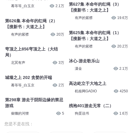
第627集 本命年的红绳（3）
蓦等等_白玉京
2.1万
【搜新书：大道之上】
有声的紫襟
19.6万
第626集 本命年的红绳（2）
【搜新书：大道之上】
第625集 本命年的红绳（1）
有声的紫襟
20万
【搜新书：大道之上】
有声的紫襟
20.2万
穹顶之上856穹顶之上（大结
局）
冰心-游走歌乐山
北冥有声
3万
潇金
2.1万
城墙之上 202 贪婪的开端
高达屹立于大地之上
蓦等等_白玉京
2万
机核网GADIO
4250
第298章 游走于阴阳边缘的禁忌
游戏
残袍401游走无常（二）
偷懒的河狸
5
狗蛋说书
1.6万
您是不是在找：