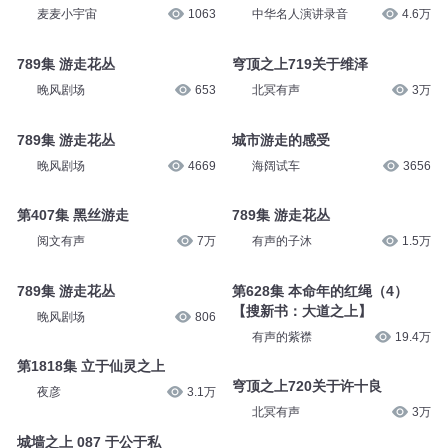
麦麦小宇宙
1063
中华名人演讲录音
4.6万
789集 游走花丛
穹顶之上719关于维泽
晚风剧场
653
北冥有声
3万
789集 游走花丛
城市游走的感受
晚风剧场
4669
海阔试车
3656
第407集 黑丝游走
789集 游走花丛
阅文有声
7万
有声的子沐
1.5万
789集 游走花丛
第628集 本命年的红绳（4）
【搜新书：大道之上】
晚风剧场
806
有声的紫襟
19.4万
第1818集 立于仙灵之上
穹顶之上720关于许十良
夜彦
3.1万
北冥有声
3万
城墙之上 087 于公于私