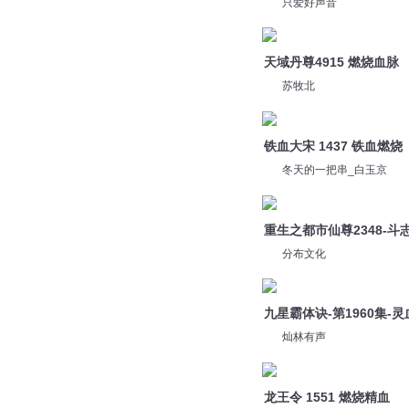
苏牧北
铁血大宋 1437 铁血燃烧
冬天的一把串_白玉京
重生之都市仙尊2348-斗
分布文化
九星霸体诀-第1960集-灵
灿林有声
龙王令 1551 燃烧精血
掌中云听书
柴火燃烧
旭思读书君
1201 燃烧