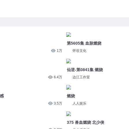
第5605集 血脉燃烧
1万
怀谷文化
仙逆-第0841集 燃烧
6.4万
边江工作室
灵感
燃烧
3.5万
人人娱乐
375 兽血燃烧 北少侠
2.7万
北少侠来也
天域丹尊2211 血脉燃烧