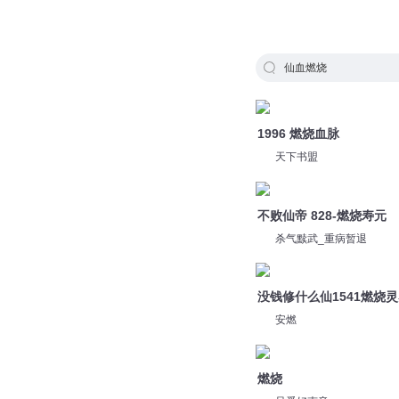
仙血燃烧
1996 燃烧血脉
天下书盟
不败仙帝 828-燃烧寿元
杀气黩武_重病暂退
没钱修什么仙1541燃烧
安燃
燃烧
只爱好声音
天域丹尊4915 燃烧血脉