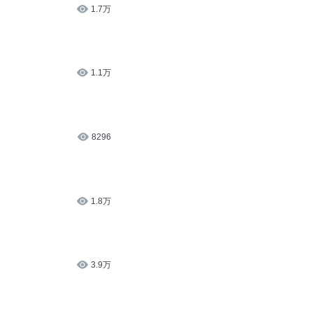
8296
1.8万
3.9万
6447
烧！
3万
燃烧得青春