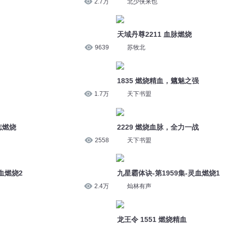
9639
苏牧北
1835 燃烧精血，魑魅之强
1.7万
天下书盟
志燃烧
2229 燃烧血脉，全力一战
2558
天下书盟
血燃烧2
九星霸体诀-第1959集-灵血燃烧1
2.4万
灿林有声
龙王令 1551 燃烧精血
1.7万
掌中云听书
781 燃烧
5
茜小九
极品保镖 4160 血脉燃烧