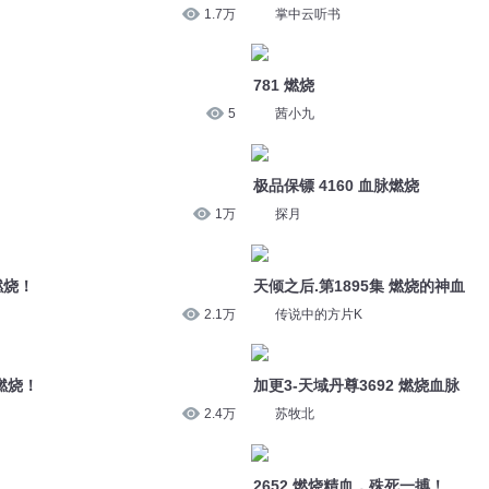
1万
探月
燃烧！
天倾之后.第1895集 燃烧的神血
2.1万
传说中的方片K
的燃烧！
加更3-天域丹尊3692 燃烧血脉
2.4万
苏牧北
2652 燃烧精血，殊死一搏！
2.1万
天下书盟
燃烧
我能抗住最毒的打 1359 燃烧！燃
3.1万
司徒小大大
燃烧吧一青春