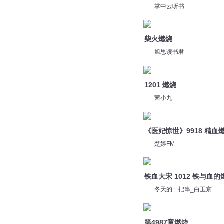
茜小九
《医妃惊世》9918 精血
楚婷FM
铁血大宋 1012 铁与血
冬天的一把串_白玉京
第4987章燃烧
免费有声小说AI
修仙狂徒 第3539集 直接
广东畅读
您是不是在找：
燃烧世界