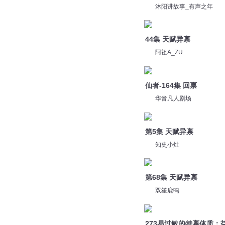
沐阳讲故事_有声之年
44集 天赋异禀
阿祖A_ZU
仙者-164集 回禀
华音凡人剧场
第5集 天赋异禀
知史小灶
第68集 天赋异禀
双笙鹿鸣
273易过敏的特禀体质：