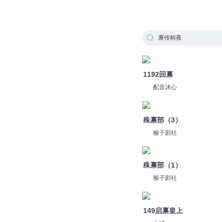
禀传桓夜
1192回禀
配音沐心
殊禀部（3）
猴子剧社
殊禀部（1）
猴子剧社
149启禀皇上