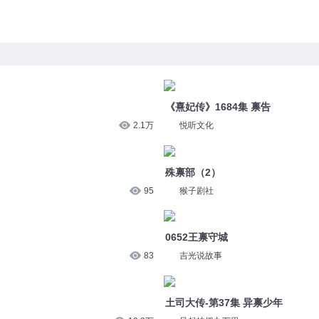
《熹妃传》1684集 禀告
2.1万
悦听文化
殊禀部（2）
95
猴子剧社
0652王禀守城
83
吉光说故事
土司大传-第37集 异禀少年