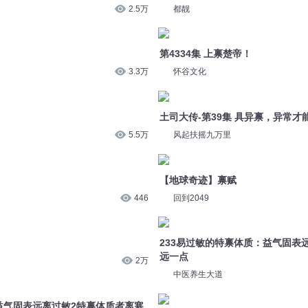
2.5万
都靓
第4334集 上禀楚帝！
3.3万
怀谷文化
土司大传-第39集 具异禀，异常才
5.5万
风起扶摇九万里
【地球奇迹】禀赋
446
回到2049
233易过敏的特禀体质：益气固表
远一点
2万
中医养生大道
益气固表远离过敏2特禀体质者离寒