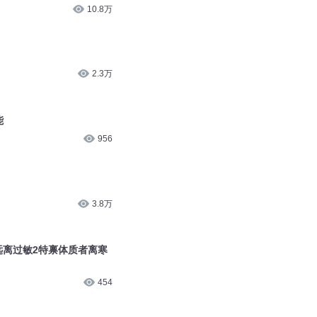
10.8万
2.3万
能
956
3.8万
远离过敏2特禀体质者离寒
454