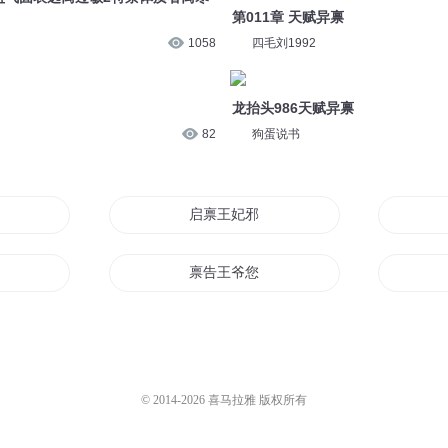
第011章 天赋异禀
1058
四毛刘1992
龙抬头986天赋异禀
82
狗蛋说书
启禀王妃邪王太腹黑
夫人又跟丢了
禀告王爷您的师妹已上线
妃有喜
天赋禀异
师妹只娶不嫁
乌桓传说
© 2014-
2026
喜马拉雅 版权所有
后要出墙
簇桓久恒