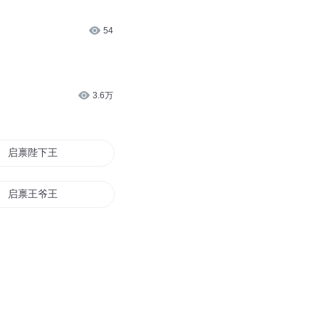
54
3.6万
启禀陛下王妃要跳槽
启禀王爷王妃又坏你名声了
启禀太子郡主又上门了
文才兄在下桓是知
启禀陛下本妃不从