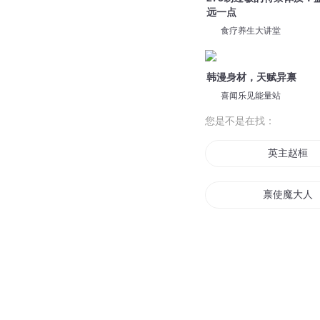
远一点
食疗养生大讲堂
韩漫身材，天赋异禀
喜闻乐见能量站
您是不是在找：
英主赵桓
禀使魔大人
启禀王爷狂
启禀神君小
启禀皇上皇