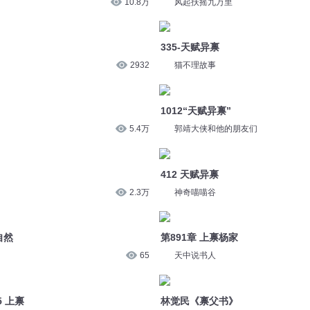
10.8万
风起扶摇九万里
335-天赋异禀
2932
猫不理故事
1012“天赋异禀”
5.4万
郭靖大侠和他的朋友们
412 天赋异禀
2.3万
神奇喵喵谷
自然
第891章 上禀杨家
65
天中说书人
5 上禀
林觉民《禀父书》