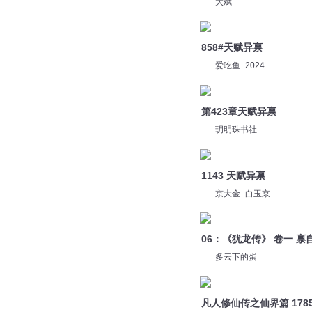
大斌
858#天赋异禀
爱吃鱼_2024
第423章天赋异禀
玥明珠书社
1143 天赋异禀
京大金_白玉京
06：《犹龙传》 卷一 禀
多云下的蛋
凡人修仙传之仙界篇 178