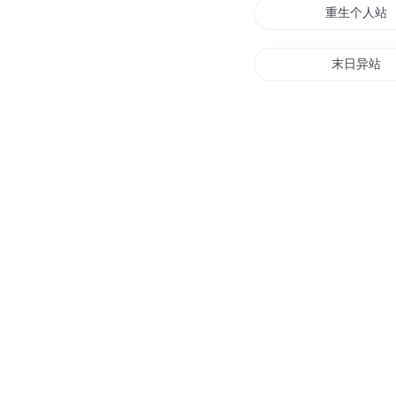
重生个人站
末日异站
以造星之名
地府回收站
下一站再爱
下一站是哪
费城之魂