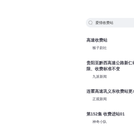
爱情收费站
高速收费站
猴子剧社
贵阳至黔西高速公路新仁
限、收费标准不变
九派新闻
连霍高速巩义东收费站更
正观新闻
第152集 收费进站01
神奇小队