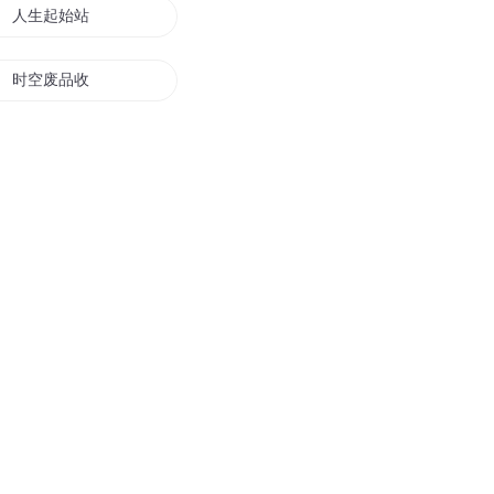
人生起始站
时空废品收购站
我是时空站长
下一站人生
你是我浪费的青春
收费站怪谈
仙气收费员