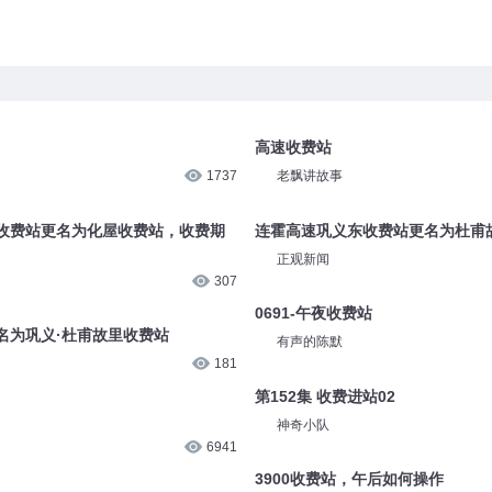
高速收费站
1737
老飘讲故事
收费站更名为化屋收费站，收费期
连霍高速巩义东收费站更名为杜甫
正观新闻
307
0691-午夜收费站
名为巩义·杜甫故里收费站
有声的陈默
181
第152集 收费进站02
神奇小队
6941
3900收费站，午后如何操作