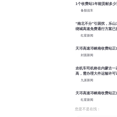
1个收费站1年能贡献多少
备胎说车
“南北不分”引困扰，乐
绕城高速免费通行方案已
红星新闻
天邛高速邛崃南收费站正
封面新闻
农机车司机称在内蒙古一
高，需办理大件运输许可
九派新闻
天邛高速邛崃南收费站正
红星新闻
您是不是在找：