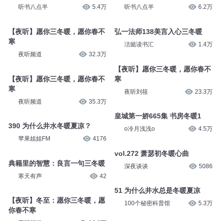
听书八点半
5.4万
听书八点半
6.2万
【夜听】愿你三冬暖，愿你春不
弘一法师138美言入心三冬暖
寒
洁懿读书汇
1.4万
夜听频道
32.3万
【夜听】愿你三冬暖，愿你春不
【夜听】愿你三冬暖，愿你春不
寒
寒
夜听刘筱
23.3万
夜听频道
35.3万
皇城第一娇665集 书房冬暖1
390 为什么井水冬暖夏凉？
o冷月浅浅o
4.5万
苹果姐姐FM
4176
vol.272 萧瑟初冬暖心曲
典籍里的智慧：良言一句三冬暖
深夜谈谈
5086
寒天有声
42
51 为什么井水总是冬暖夏凉
【夜听】冬至：愿你三冬暖，愿
100个秘密科普馆
5.3万
你春不寒