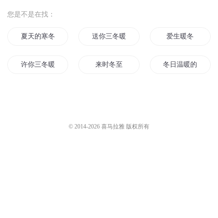
您是不是在找：
夏天的寒冬天的暖
送你三冬暖阳
爱生暖冬
许你三冬暖
来时冬至
冬日温暖的阳光
这个冬天不太冷
冷了季末暖了初冬
何处暖阳不倾城
若冬白了夏
冬日冬日
那年的火山暖冬
© 2014-
2026
喜马拉雅 版权所有
冬日的暖阳你在哪
冬天里的日记
西日照冬暖
冬夜魔皇
暖冬入我心
何似不是暖
寒冬乍暖你还在
游离于冬暖的夏凉