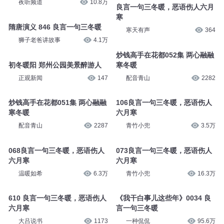
夜听频道
10.8万
良言一句三冬暖，恶语伤人六月
寒
隋唐演义 846 良言一句三冬暖
寒天有声
364
狮子老爸讲故事
4.1万
炒钱高手在花都052集 两心融融
初冬暖阳 郑州公园美景醉游人
寒冬暖
正观新闻
147
配音青山
2282
炒钱高手在花都051集 两心融融
106良言一句三冬暖，恶语伤人
寒冬暖
六月寒
配音青山
2287
青竹小兜
3.5万
068良言一句三冬暖，恶语伤人
073良言一句三冬暖，恶语伤人
六月寒
六月寒
温暖如希
6.3万
青竹小兜
16.3万
610 良言一句三冬暖，恶语伤人
《我干白事儿这些年》0034 良
六月寒
言一句三冬暖
大吕说书
1173
一种侃侃
95.6万