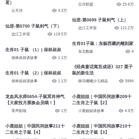
茗）
日月联盟
25.6万
云天河
3.3万
仙逆-第0699 子鼠剑气（上）
仙逆-第0700 子鼠剑气（下）
边江工作室
121.2万
边江工作室
119.5万
生肖01子鼠：东躲西藏的雕刻家
生肖01 子鼠 （1）| 保林叔叔
东北数媒
4
保林叔叔讲故事
1.1万
《经典童话寓言成语》327 栗子
生肖01 子鼠 （2）| 保林叔叔
鼠的新生活
保林叔叔讲故事
1.1万
骑马嘟嘟少儿精品
5994
龙血风水师0654-子鼠冥肖神气
小鹿姐姐｜中国民间故事209十
【大家投月票换会员哦！】
二生肖之子鼠【2】
零声剧场
1万
小鹿姐姐讲故事
4.9万
小鹿姐姐｜中国民间故事211十
小鹿姐姐｜中国民间故事210十
二生肖之子鼠【4】
二生肖之子鼠【3】