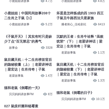
小鹿姐姐讲故事
4.7万
小鹿姐姐讲故事
4.8万
小鹿姐姐｜中国民间故事208十
坏蛋是怎样炼成的四 1903 四王
二生肖之子鼠【1】
子鼠丑牛路西法天星家族
小鹿姐姐讲故事
5.2万
播者刺心_伍哈剧社
6413
《子鼠开天》丨其实有时只是缺
沉默的王者：生肖牛诠释 “虽败
少了点“百无禁忌”的勇气
犹荣”（下）｜老梁讲神话｜梁
宏达｜生肖传奇｜子鼠
故事会
3328
老梁故事集
1.1万
鼠目藏天机：十二生肖榜首背后
的隐秘较量（上）｜老梁讲神话
鼠目藏天机：十二生肖榜首背后
｜梁宏达｜生肖传奇｜子鼠
的隐秘较量（下）｜老梁讲神话
｜梁宏达｜生肖传奇｜子鼠
老梁故事集
1.4万
老梁故事集
1.3万
猫和老鼠《倒霉的一天》
猫和老鼠《倒霉的日子》
贝贝妈妈讲故事FM
8万
贝贝妈妈讲故事FM
10.1万
027 鼠疫杆菌和链霉素