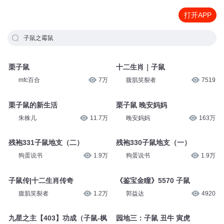
打开APP
子鼠之霉鼠
栗子鼠
十二生肖｜子鼠
mfc百合
7万
腹肌笑裂者
7519
栗子鼠的新生活
栗子鼠 晚安妈妈
朱株儿
11.7万
晚安妈妈
163万
残袍331子鼠地支（二）
残袍330子鼠地支（一）
狗蛋说书
1.9万
狗蛋说书
1.9万
子鼠传|十二生肖传奇
《鉴宝金瞳》5570 子鼠
腹肌笑裂者
1.2万
郭益达
4920
九星之主【403】功成（子鼠-枫
园地三：子鼠 丑牛 寅虎