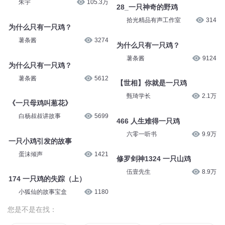
朱宇
105.3万
28_一只神奇的野鸡
拾光精品有声工作室
314
为什么只有一只鸡？
薯条酱
3274
为什么只有一只鸡？
薯条酱
9124
为什么只有一只鸡？
薯条酱
5612
【世相】你就是一只鸡
甄琦学长
2.1万
《一只母鸡叫葱花》
白杨叔叔讲故事
5699
466 人生难得一只鸡
六零一听书
9.9万
一只小鸡引发的故事
蛋沫倾声
1421
修罗剑神1324 一只山鸡
伍壹先生
8.9万
174 一只鸡的失踪（上）
小狐仙的故事宝盒
1180
您是不是在找：