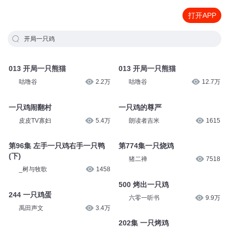
打开APP
开局一只鸡
013 开局一只熊猫
013 开局一只熊猫
咕噜谷
2.2万
咕噜谷
12.7万
一只鸡闹翻村
一只鸡的尊严
皮皮TV寡妇
5.4万
朗读者吉米
1615
第96集 左手一只鸡右手一只鸭
第774集一只烧鸡
(下)
猪二禅
7518
_树与牧歌
1458
500 烤出一只鸡
244 一只鸡蛋
六零一听书
9.9万
禹田声文
3.4万
202集 一只烤鸡