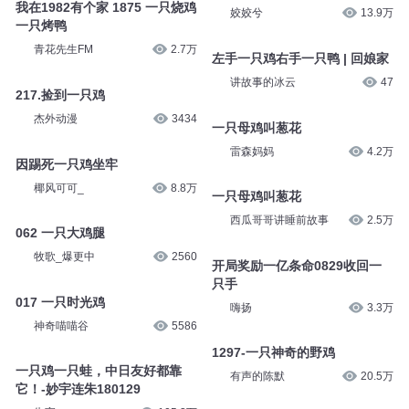
我在1982有个家 1875 一只烧鸡
姣姣兮
13.9万
一只烤鸭
青花先生FM
2.7万
左手一只鸡右手一只鸭 | 回娘家
讲故事的冰云
47
217.捡到一只鸡
杰外动漫
3434
一只母鸡叫葱花
雷森妈妈
4.2万
因踢死一只鸡坐牢
椰风可可_
8.8万
一只母鸡叫葱花
西瓜哥哥讲睡前故事
2.5万
062 一只大鸡腿
牧歌_爆更中
2560
开局奖励一亿条命0829收回一
只手
017 一只时光鸡
嗨扬
3.3万
神奇喵喵谷
5586
1297-一只神奇的野鸡
一只鸡一只蛙，中日友好都靠
有声的陈默
20.5万
它！-妙宇连朱180129