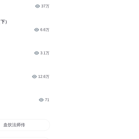
37万
（下）
6.6万
3.1万
12.6万
71
血饮法师传