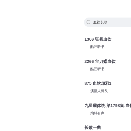
血饮长歌
1306 狂暴血饮
酷匠听书
2266 宝刀赠血饮
酷匠听书
875 血饮却邪1
演播人骨头
九星霸体诀-第1798集-血
灿林有声
长歌一曲