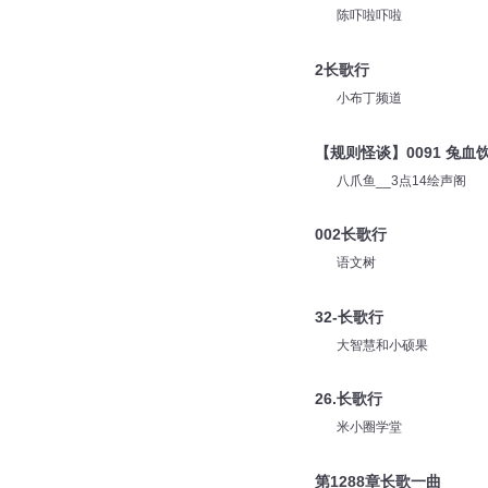
陈吓啦吓啦
2长歌行
小布丁频道
【规则怪谈】0091 兔血
八爪鱼__3点14绘声阁
002长歌行
语文树
32-长歌行
大智慧和小硕果
26.长歌行
米小圈学堂
第1288章长歌一曲