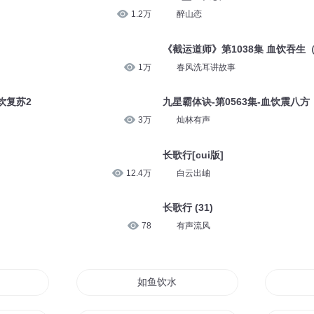
1.2万
醉山恋
《截运道师》第1038集 血饮吞生
1万
春风洗耳讲故事
饮复苏2
九星霸体诀-第0563集-血饮震八方
3万
灿林有声
长歌行[cui版]
12.4万
白云出岫
长歌行 (31)
78
有声流风
如鱼饮水