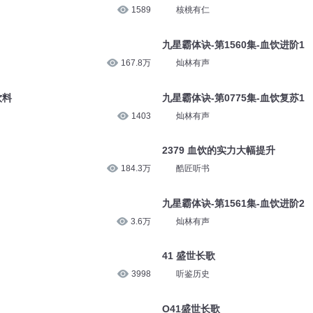
1589
核桃有仁
九星霸体诀-第1560集-血饮进阶1
167.8万
灿林有声
饮料
九星霸体诀-第0775集-血饮复苏1
1403
灿林有声
2379 血饮的实力大幅提升
184.3万
酷匠听书
九星霸体诀-第1561集-血饮进阶2
3.6万
灿林有声
41 盛世长歌
3998
听鉴历史
O41盛世长歌