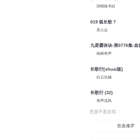
玥明珠书社
019 狐长歌？
异人众
九星霸体诀-第0776集-血
灿林有声
长歌行[shuai版]
白云出岫
长歌行 (32)
有声流风
您是不是在找：
饮血修罗