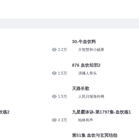
30-牛血饮料
2.2万
大智慧和小硕果
876 血饮却邪2
1.5万
演播人骨头
天路长歌
1.5万
人民日报海外网
饮殇2
九星霸体诀-第1797集-血饮殇1
2.3万
灿林有声
第51集 血饮与玄冥结怨