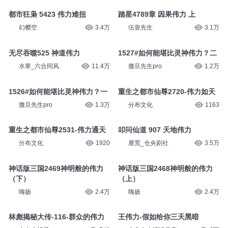
都市狂枭 5423 伟力难扭
踏星4789章 因果伟力 上
幻樱空
3.4万
伍壹先生
3.1万
无尽吞噬525 神道伟力
1527#如何能堪比灵神伟力？二
水寒_六合同风
11.4万
撒旦先生pro
1.2万
1526#如何能堪比灵神伟力？一
重生之都市仙尊2720-伟力如天
撒旦先生pro
1.3万
分布文化
1163
重生之都市仙尊2531-伟力通天
叩问仙道 907 天地伟力
分布文化
1920
厘荒_仓央剧社
3.5万
神话版三国2469神明般的伟力
神话版三国2468神明般的伟力
（下）
（上）
嗨扬
2.4万
嗨扬
2.4万
林彪揭秘大传-116-群众的伟力
王伟力-假如给你三天黑暗