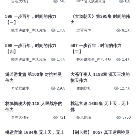
自在大橘子
740
中华名人演讲录音
6万
598 一步百年，时间的伟力
《大道朝天》第395集 时间的伟
【三】
力
晓岩讲故事_声活片场
1.4万
北冥有声
9.1万
599 一步百年，时间的伟力
597 一步百年，时间的伟力
【四】
【二】
晓岩讲故事_声活片场
1.4万
晓岩讲故事_声活片场
1.4万
矫若游龙篇 第100集 对抗神灵
大苍守夜人-1193章 源天三境的
伟力
惊天伟力
奇喵君故事
2.9万
鲲鹏剧社
12.7万
林彪揭秘大传-118-人民战争的
桃运官途-1685集 无上天，无上
伟力
佛
自在大橘子
721
晚风剧场
5750
桃运官途-1684集 无上天，无上
【制卡师】 0057 真正运用神灵