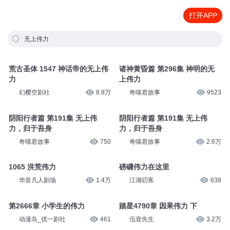
打开APP
无上伟力
荒古圣体 1547 神话帝的无上伟
诸神黄昏篇 第296集 神明的无
力
上伟力
幻樱空剧社
8.8万
奇喵君故事
9523
阴阳行者篇 第191集 无上伟
阴阳行者篇 第191集 无上伟
力，归于吾身
力，归于吾身
奇喵君故事
750
奇喵君故事
2.6万
1065 洪荒伟力
磅礴伟力在这里
华音凡人剧场
1.4万
江湖叨客
638
第2666章 小学生的伟力
踏星4790章 因果伟力 下
动漫岛_优一剧社
461
伍壹先生
3.2万