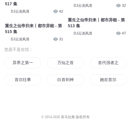
517 集
DJ云淡风清
32
DJ云淡风清
42
重生之仙帝归来丨都市异能 - 第
重生之仙帝归来丨都市异能 - 第
513 集
515 集
DJ云淡风清
47
DJ云淡风清
31
您是不是在找：
异界之第一首相
万仙之首
首代强者之路
首尔往事
白首剑神
她在首尔
回首千年只为重来
我为魔首
若能回首
首尔的天空
人间白首
谁曾是你这一首歌
© 2014-
2026
喜马拉雅 版权所有
爱成一首歌
回首那时
回首二十年