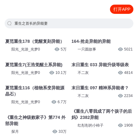
打开APP
重生之首长的异能妻
夏范重生178（觉醒复刻异能）
164-抢走异能的异能
阳光_光游_光梦0
5万
一只圆故事
5021
夏范重生7(王浩觉醒土系异能)
末日重生 033 异能升级等级表
阳光_光游_光梦0
10.1万
不二灰
4814
夏范重生116（植物系变异能源
末日重生 097 精神系异能者？
晶石）
不二灰
2234
阳光_光游_光梦0
6.7万
《重生八零我成了两个孩子的后
《重生之神级败家子》第774 外
妈》2382异能
部异能
红彤彤的小柿子
1908
探月
33万