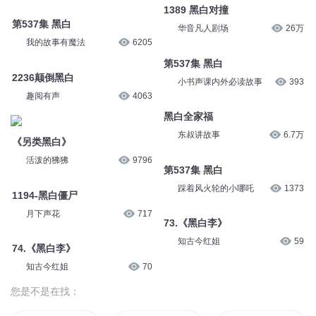
山城黑白往事_文局在山城黑白
1640：黑白磁场
两道的地位
喜马拉雅粤语频道
1万
准备选村长
4.1万
第537集 黑白
第537集 黑白
小书声课内外必读故事
101
Tingme小人书
107
1389 黑白对撞
第537集 黑白
华音凡人剧场
26万
我的故事有魔法
6205
第537集 黑白
2236颠倒黑白
小书声课内外必读故事
393
趣阅有声
4063
黑白全家福
《另类黑白》
东叔讲故事
6.7万
活泼的狒狒
9796