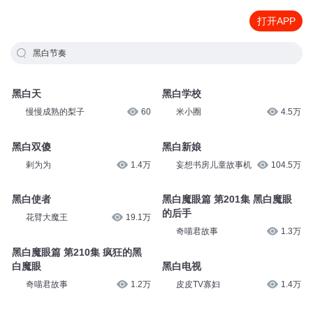
打开APP
黑白节奏
黑白天
黑白学校
慢慢成熟的梨子
60
米小圈
4.5万
黑白双傻
黑白新娘
剌为为
1.4万
妄想书房儿童故事机
104.5万
黑白使者
黑白魔眼篇 第201集 黑白魔眼
的后手
花臂大魔王
19.1万
奇喵君故事
1.3万
黑白魔眼篇 第210集 疯狂的黑
白魔眼
黑白电视