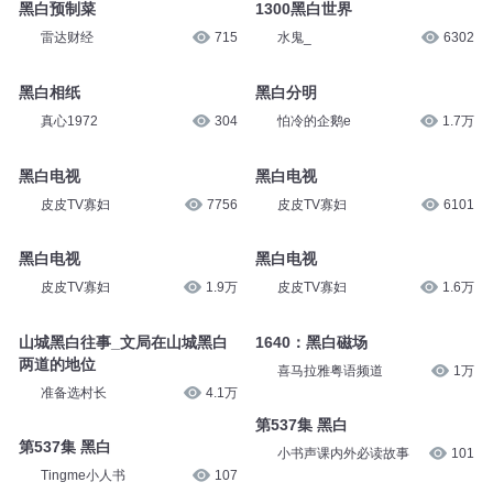
奇喵君故事
1.2万
皮皮TV寡妇
1.4万
黑白预制菜
1300黑白世界
雷达财经
715
水鬼_
6302
黑白相纸
黑白分明
真心1972
304
怕冷的企鹅e
1.7万
黑白电视
黑白电视
皮皮TV寡妇
7756
皮皮TV寡妇
6101
黑白电视
黑白电视
皮皮TV寡妇
1.9万
皮皮TV寡妇
1.6万