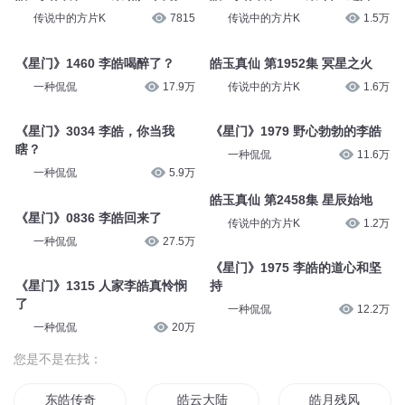
传说中的方片K
7815
传说中的方片K
1.5万
《星门》1460 李皓喝醉了？
皓玉真仙 第1952集 冥星之火
一种侃侃
17.9万
传说中的方片K
1.6万
《星门》3034 李皓，你当我
《星门》1979 野心勃勃的李皓
瞎？
一种侃侃
11.6万
一种侃侃
5.9万
皓玉真仙 第2458集 星辰始地
《星门》0836 李皓回来了
传说中的方片K
1.2万
一种侃侃
27.5万
《星门》1975 李皓的道心和坚
《星门》1315 人家李皓真怜悯
持
了
一种侃侃
12.2万
一种侃侃
20万
您是不是在找：
东皓传奇
皓云大陆
皓月残风