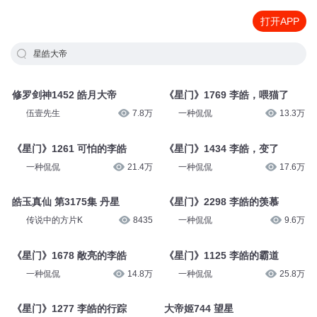
打开APP
星皓大帝
修罗剑神1452 皓月大帝
《星门》1769 李皓，喂猫了
伍壹先生
7.8万
一种侃侃
13.3万
《星门》1261 可怕的李皓
《星门》1434 李皓，变了
一种侃侃
21.4万
一种侃侃
17.6万
皓玉真仙 第3175集 丹星
《星门》2298 李皓的羡慕
传说中的方片K
8435
一种侃侃
9.6万
《星门》1678 敞亮的李皓
《星门》1125 李皓的霸道
一种侃侃
14.8万
一种侃侃
25.8万
《星门》1277 李皓的行踪
大帝姬744 望星