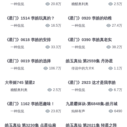
一种侃侃
20.8万
糖醋奥利奥
2.5万
《星门》1514 李皓玩真的？
《星门》0920 李皓的幼稚
一种侃侃
16.5万
一种侃侃
27.4万
《星门》0618 李皓的安排
《星门》0390 李皓真老实
一种侃侃
33.3万
一种侃侃
38.2万
《星门》0019 李皓的选择
皓玉真仙 第2559集 丹孙星
一种侃侃
106.7万
传说中的方片K
1.1万
大帝姬745 望星2
《星门》2923 这才是我李皓
糖醋奥利奥
2.5万
一种侃侃
6.7万
《星门》1162 李皓恶趣味！
九星霸体诀-第6848集-皓月城
一种侃侃
23.8万
灿林有声
6490
皓玉真仙 第3230集 点星仙扇
皓玉真仙 第2021集 转星之阵