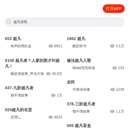
打开APP
超凡农民
653 超凡
1062 超凡
有声的周扒皮
9921
酷匠听书
3.1万
0108 超凡者？人家的那才叫超
修法超凡入聖
凡！
Metta范范而谈
233
晓岩讲故事_声活片场
26.9万
农民
437-九阶超凡者
芒果语传播
1239
猫不理故事
1万
378-三阶超凡者
024超凡的名堂
猫不理故事
1.1万
恋雪乚
4023
005 超凡盲盒