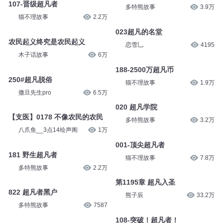
107-晋级超凡者
多特熊故事
3.9万
猫不理故事
2.2万
023超凡的名堂
农民起义终究是农民起义
恋雪乚
4195
木子话故事
6万
188-2500万超凡币
250#超凡脱俗
猫不理故事
1.9万
撒旦先生pro
6.5万
020 超凡学院
【支医】0178 不像农民的农民
多特熊故事
3.2万
八爪鱼__3点14绘声阁
1万
001-顶尖超凡者
181 野生超凡者
猫不理故事
7.8万
多特熊故事
2.2万
第1195章 超凡入圣
822 超凡者黑户
熊子辰
33.2万
多特熊故事
7587
108-突破！超凡者！