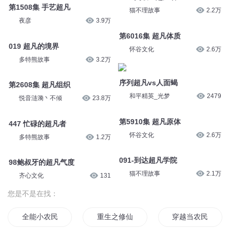
第1508集 手艺超凡
猫不理故事
2.2万
夜彦
3.9万
第6016集 超凡体质
019 超凡的境界
怀谷文化
2.6万
多特熊故事
3.2万
序列超凡vs人面蝎
第2608集 超凡组织
和平精英_光梦
2479
悦音涟漪丶不倾
23.8万
第5910集 超凡原体
447 忙碌的超凡者
怀谷文化
2.6万
多特熊故事
1.2万
091-到达超凡学院
98鲍叔牙的超凡气度
猫不理故事
2.1万
齐心文化
131
您是不是在找：
全能小农民
重生之修仙小农民
穿越当农民