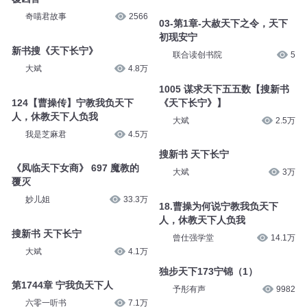
奇喵君故事
2566
03-第1章-大赦天下之令，天下
初现安宁
新书搜《天下长宁》
联合读创书院
5
大斌
4.8万
1005 谋求天下五五数【搜新书
124【曹操传】宁教我负天下
《天下长宁》】
人，休教天下人负我
大斌
2.5万
我是芝麻君
4.5万
搜新书 天下长宁
《凤临天下女商》 697 魔教的
大斌
3万
覆灭
妙儿姐
33.3万
18.曹操为何说宁教我负天下
人，休教天下人负我
搜新书 天下长宁
曾仕强学堂
14.1万
大斌
4.1万
独步天下173宁锦（1）
第1744章 宁我负天下人
予彤有声
9982
六零一听书
7.1万