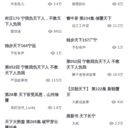
半条鱼儿
3.4万
紫襟剧社
8万
村庄170 宁我负天下人，不教天
簪中录 第234集 倾覆天下
下人负我
边江工作室
11.2万
愛浪漫
8452
独步天下157广宁
独步天下164宁远
予彤有声
1万
予彤有声
1万
第052回 宁教我负天下人 不教
第052回 宁教我负天下人 不教
天下人负我
天下人负我
狮子老爸讲故事
16.4万
严选故事馆
13.5万
【汉朝天下】 第122集 新朝覆
第28章 天下皆受其恩，山河倾
灭
覆
大豪说故事
416
老匠说书_Lucky
1.6万
搜新书 天下长宁
天下大势篇 第265集 破甲穿云
大斌
2.5万
覆凶兽