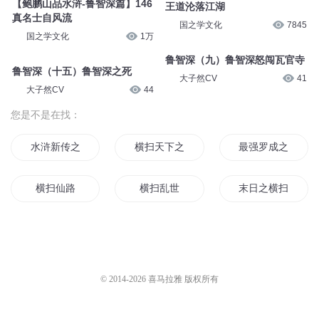
【鲍鹏山品水浒-鲁智深篇】146
王道沦落江湖
真名士自风流
国之学文化
7845
国之学文化
1万
鲁智深（九）鲁智深怒闯瓦官寺
鲁智深（十五）鲁智深之死
大子然CV
41
大子然CV
44
您是不是在找：
水浒新传之纵横两宋
横扫天下之南宋女状元
最强罗成之横扫天
横扫仙路
横扫乱世
末日之横扫十地
横扫银月
横扫天道
重生之横扫三界
水浒北宋乱世
横扫天下异能之神
影流之主横扫异界
© 2014-
2026
喜马拉雅 版权所有
水浒大宋
横扫异界
横扫万仙