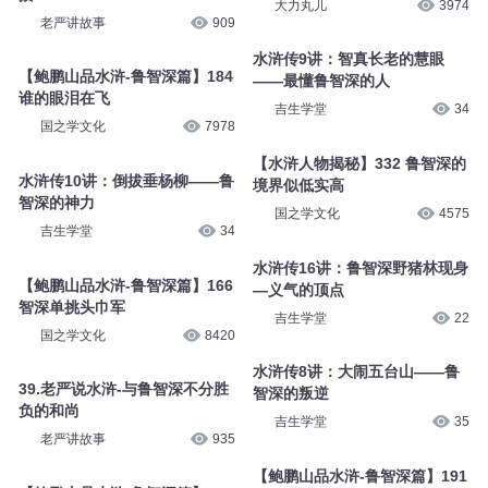
大力丸儿
3974
老严讲故事
909
水浒传9讲：智真长老的慧眼
【鲍鹏山品水浒-鲁智深篇】184
——最懂鲁智深的人
谁的眼泪在飞
吉生学堂
34
国之学文化
7978
【水浒人物揭秘】332 鲁智深的
水浒传10讲：倒拔垂杨柳——鲁
境界似低实高
智深的神力
国之学文化
4575
吉生学堂
34
水浒传16讲：鲁智深野猪林现身
【鲍鹏山品水浒-鲁智深篇】166
—义气的顶点
智深单挑头巾军
吉生学堂
22
国之学文化
8420
水浒传8讲：大闹五台山——鲁
39.老严说水浒-与鲁智深不分胜
智深的叛逆
负的和尚
吉生学堂
35
老严讲故事
935
【鲍鹏山品水浒-鲁智深篇】191