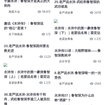
手撕水浒：鲁智深才是真正的大
25.老严说水浒-武松和鲁智深的
和尚
武功谁高
跑题大会
58.8万
老严讲故事
1076
趣说《水浒传》：鲁智深说
的”相公“是谁？
水浒传：水浒中的第一豪侠鲁智
深（下）｜老梁说名将｜梁宏达
在下独孤嘉
1万
老梁故事集
1.2万
23.老严说水浒-鲁智深因何要去
救史进
水浒传11讲：大闹野猪林——鲁
智深救林冲
老严讲故事
1123
吉生学堂
33
水浒传：水浒中的第一豪侠鲁智
8.老严说水浒-鲁智深唯一的一次
深（上）｜老梁说名将｜梁宏达
受伤
老梁故事集
1.2万
老严讲故事
1543
38.老严说水浒-水浒传有个和
水浒传27｜鲁智深为什么自
尚，武松鲁智深李逵三人被其狂
称“洒家”？
揍