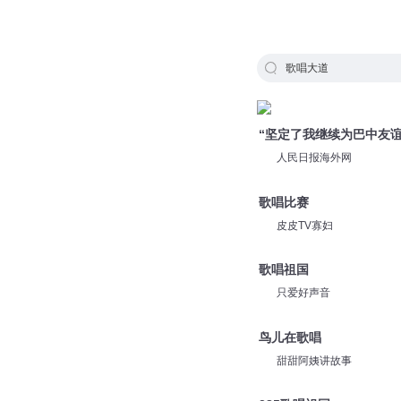
歌唱大道
“坚定了我继续为巴中友
人民日报海外网
歌唱比赛
皮皮TV寡妇
歌唱祖国
只爱好声音
鸟儿在歌唱
甜甜阿姨讲故事