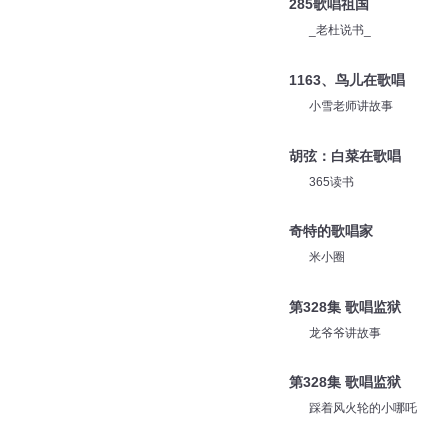
285歌唱祖国
_老杜说书_
1163、鸟儿在歌唱
小雪老师讲故事
胡弦：白菜在歌唱
365读书
奇特的歌唱家
米小圈
第328集 歌唱监狱
龙爷爷讲故事
第328集 歌唱监狱
踩着风火轮的小哪吒