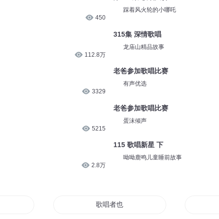
踩着风火轮的小哪吒
450
315集 深情歌唱
龙庙山精品故事
112.8万
老爸参加歌唱比赛
有声优选
3329
老爸参加歌唱比赛
蛋沫倾声
5215
115 歌唱新星 下
呦呦鹿鸣儿童睡前故事
2.8万
歌唱者也