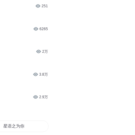
251
6265
2万
3.8万
2.9万
星语之为你而唱