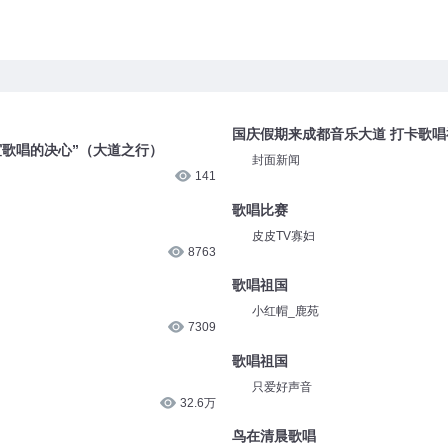
国庆假期来成都音乐大道 打卡歌
谊歌唱的决心”（大道之行）
封面新闻
141
歌唱比赛
皮皮TV寡妇
8763
歌唱祖国
小红帽_鹿苑
7309
歌唱祖国
只爱好声音
32.6万
鸟在清晨歌唱