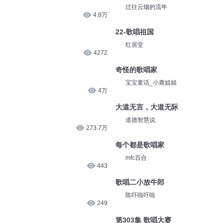
过往云烟的流年
4.8万
22-歌唱祖国
红居堂
4272
奇怪的歌唱家
宝宝童话_小鹿姐姐
4万
大道无言，大道无际
道德智慧说
273.7万
每个都是歌唱家
mfc百合
443
歌唱二小放牛郎
陈吓啦吓啦
249
第303集 歌唱大赛