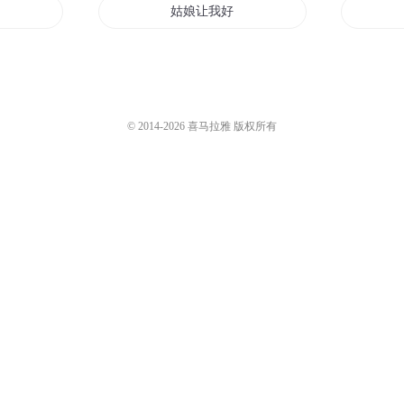
姑娘让我好好爱你
妖道要姑娘不
修仙
花花姑娘
© 2014-
2026
喜马拉雅 版权所有
清酒姑娘
新时代灰姑娘的日记