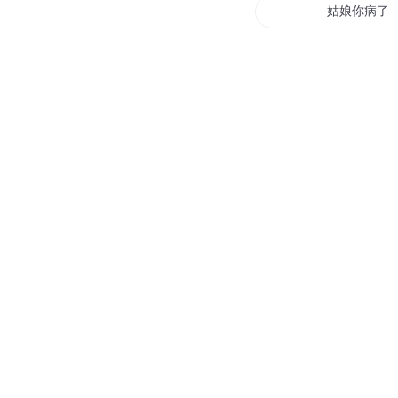
姑娘你病了
他的姑娘
小小姑娘在
姑娘你好呀
姑娘好人品
红杏姑娘