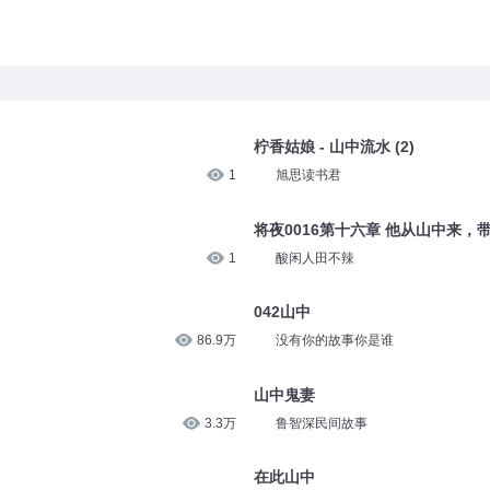
柠香姑娘 - 山中流水 (2)
1
旭思读书君
将夜0016第十六章 他从山中来，
1
酸闲人田不辣
042山中
86.9万
没有你的故事你是谁
山中鬼妻
3.3万
鲁智深民间故事
在此山中