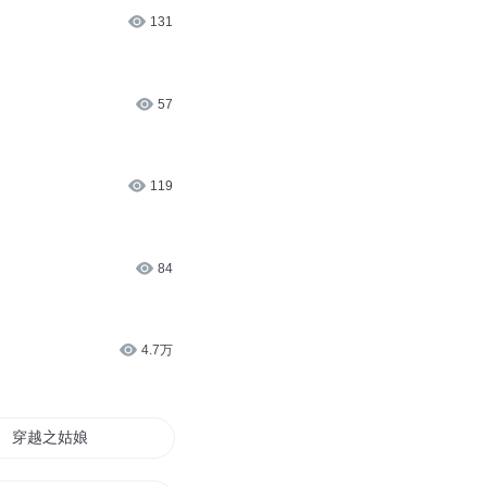
131
57
119
84
4.7万
穿越之姑娘来自东北