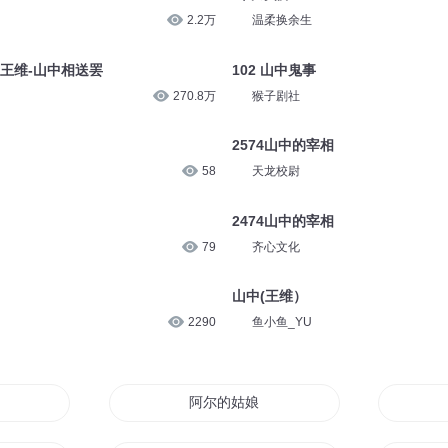
2.2万
温柔换余生
王维-山中相送罢
102 山中鬼事
270.8万
猴子剧社
2574山中的宰相
58
天龙校尉
2474山中的宰相
79
齐心文化
山中(王维）
2290
鱼小鱼_YU
一红
阿尔的姑娘