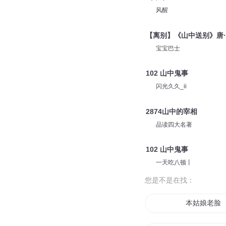
风醒
【离别】《山中送别》唐·
宝宝巴士
102 山中鬼事
闪光久久_ii
2874山中的宰相
品读四大名著
102 山中鬼事
一天吃八顿丨
您是不是在找：
本姑娘老脸