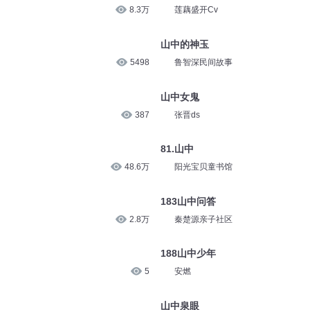
8.3万
莲藕盛开Cv
山中的神玉
5498
鲁智深民间故事
山中女鬼
387
张晋ds
81.山中
48.6万
阳光宝贝童书馆
183山中问答
2.8万
秦楚源亲子社区
188山中少年
5
安燃
山中泉眼