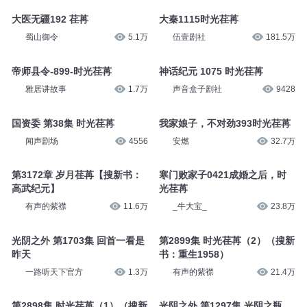
大医无疆192 荏苒
大秦1115时光荏苒
蜀山御令
5.1万
伍壹剧社
181.5万
帝师县令-899-时光荏苒
神话纪元 1075 时光荏苒
雅居讲故事
1.7万
声音盒子剧社
9428
国资委 第38集 时光荏苒
我家娘子，不对劲393时光荏苒
闻声剧场
4556
安燃
32.7万
第3172章 岁月荏苒【搜新书：
寒门败家子0421成婚之后，时
高武纪元】
光荏苒
有声的紫襟
11.6万
_牛大宝_
23.8万
光阴之外 第1703集 回首一看是
第2899集 时光荏苒（2）（搜新
昨天
书：重生1958）
一路听天下官方
1.3万
有声的紫襟
21.4万
第2898集 时光荏苒（1）（搜新
光阴之外 第1297集 光阴之瓶