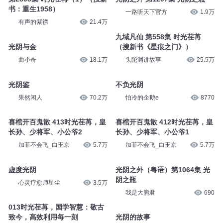
书：重生1958）
一路听天下官方
1.9万
有声的紫襟
21.4万
九域凡仙 第558集 时光荏苒
光阴与金
（搜新书《星痕之门》）
曲小奇
18.1万
头陀渊讲故事
25.5万
光阴鉴
不负光阴
果然闲人
70.2万
怕冷的企鹅e
8770
喜棺开百鬼散 413时光荏苒，皇
喜棺开百鬼散 412时光荏苒，皇
长孙、少将军、小公爷2
长孙、少将军、小公爷1
加菲不会飞_白玉京
5.7万
加菲不会飞_白玉京
5.7万
虚度光阴
光阴之外（粤语）第1064集 光
阴之瓶
心灵疗愈师星尘
3.5万
我是大熊君
690
013时光荏苒，国学智慧：敬古
致今，高效利用每一刻
光阴的故事