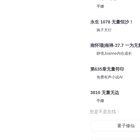
亭姗
永生 1078 无量恒沙！
疯子天行
南怀瑾|南禅-37.7 一为
静境Joanne内在成长
第635章无量符印
免费有声小说AI
3810 无量无边
亭姗
您是不是在找：
量子修仙