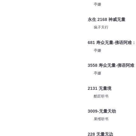
亭姗
永生 2168 神威无量
疯子天行
681 寿众无量-佛语阿难
亭姗
3558 寿众无量-佛语阿
亭姗
2131 无量境
酷匠听书
3009-无量天劫
果维听书
228 无量无边