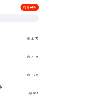
打开APP
2.4万
2.9万
1.7万
佛
664