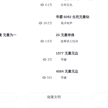
4.1万
分布文化
帝霸 6092 生死无量劫
19.2万
凤洋有声
无量 无量为一
20 无量寿佛
1.6万
故事讲人结冰
1577 无量无边
3万
亭姗
4084 无量无边
531
亭姗
能量文明