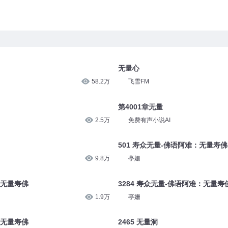
无量心
58.2万
飞雪FM
第4001章无量
2.5万
免费有声小说AI
501 寿众无量-佛语阿难：无量寿佛
9.8万
亭姗
：无量寿佛
3284 寿众无量-佛语阿难：无量寿
1.9万
亭姗
：无量寿佛
2465 无量洞