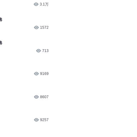
3.1万
佛
1572
佛
713
9169
8607
9257