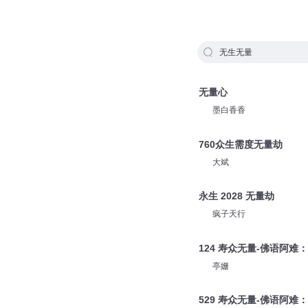
无生无量
无量心
墨白香香
760众生需度无量劫
大斌
永生 2028 无量劫
疯子天行
124 寿众无量-佛语阿难
亭姗
529 寿众无量-佛语阿难