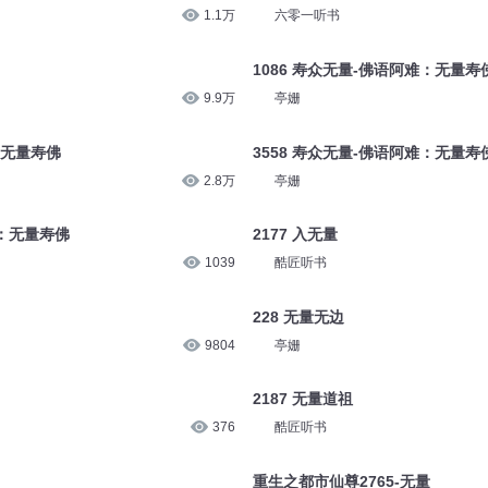
1.1万
六零一听书
1086 寿众无量-佛语阿难：无量寿
9.9万
亭姗
：无量寿佛
3558 寿众无量-佛语阿难：无量寿
2.8万
亭姗
难：无量寿佛
2177 入无量
1039
酷匠听书
228 无量无边
9804
亭姗
2187 无量道祖
376
酷匠听书
重生之都市仙尊2765-无量