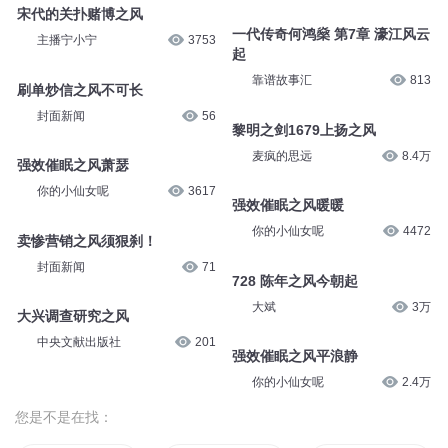
宋代的关扑赌博之风
一代传奇何鸿燊 第7章 濠江风云
主播宁小宁
3753
起
靠谱故事汇
813
刷单炒信之风不可长
封面新闻
56
黎明之剑1679上扬之风
麦疯的思远
8.4万
强效催眠之风萧瑟
你的小仙女呢
3617
强效催眠之风暖暖
你的小仙女呢
4472
卖惨营销之风须狠刹！
封面新闻
71
728 陈年之风今朝起
大斌
3万
大兴调查研究之风
中央文献出版社
201
强效催眠之风平浪静
你的小仙女呢
2.4万
您是不是在找：