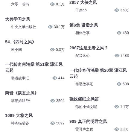
2957 大侠之风
六零一听书
8.1万
干净oo
3.9万
大兴学习之风
第6集 贤后之风
中央文献出版社
30.1万
相伴故事
480
54.《四时之风》
2967这是王者之风？
米小圈
5.3万
配音沐心
7483
一代传奇何鸿燊 第51章 濠江风
云起
一代传奇何鸿燊 第20章 濠江风
云起
靠谱故事汇
414
靠谱故事汇
608
两晋《谈玄之风》
强效催眠之风笛
苹果姐姐FM
3504
你的小仙女呢
1.1万
1089 大将之风
909 真正的明君之风
神奇喵喵谷
5092
雷哥声之优
2.2万