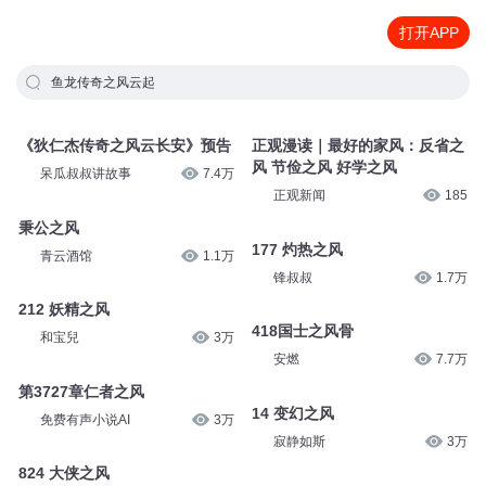
打开APP
鱼龙传奇之风云起
《狄仁杰传奇之风云长安》预告
正观漫读｜最好的家风：反省之
风 节俭之风 好学之风
呆瓜叔叔讲故事
7.4万
正观新闻
185
秉公之风
177 灼热之风
青云酒馆
1.1万
锋叔叔
1.7万
212 妖精之风
418国士之风骨
和宝兒
3万
安燃
7.7万
第3727章仁者之风
14 变幻之风
免费有声小说AI
3万
寂静如斯
3万
824 大侠之风