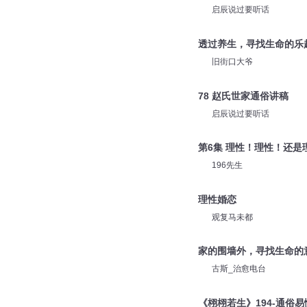
启辰说过要听话
透过养生，寻找生命的乐
旧街口大爷
78 赵氏世家通俗讲稿
启辰说过要听话
第6集 理性！理性！还是
196先生
理性婚恋
观复马未都
家的围墙外，寻找生命的
古斯_治愈电台
《栩栩若生》194-通俗易