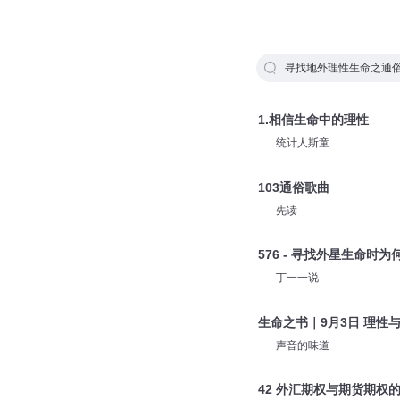
寻找地外理性生命之通俗
1.相信生命中的理性
统计人斯童
103通俗歌曲
先读
576 - 寻找外星生命时
丁一一说
生命之书｜9月3日 理性
声音的味道
42 外汇期权与期货期权