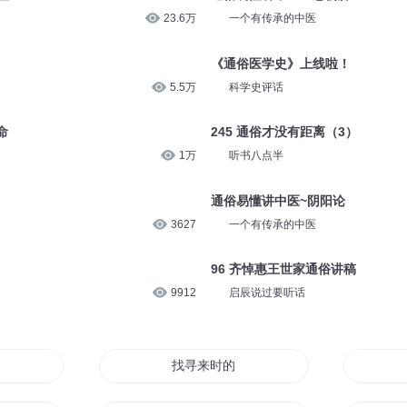
23.6万
一个有传承的中医
《通俗医学史》上线啦！
5.5万
科学史评话
命
245 通俗才没有距离（3）
1万
听书八点半
）
通俗易懂讲中医~阴阳论
3627
一个有传承的中医
96 齐悼惠王世家通俗讲稿
9912
启辰说过要听话
寻你
找寻来时的路