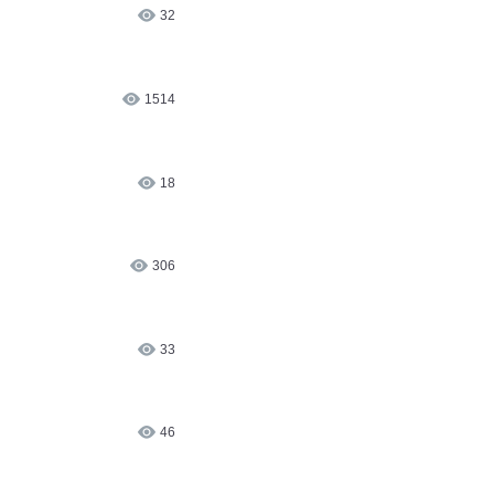
32
1514
18
306
33
46