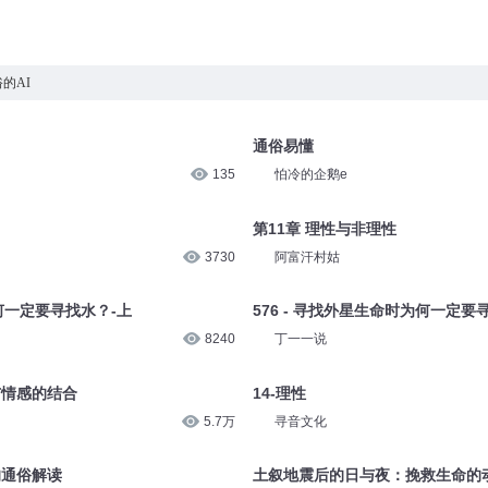
的AI
通俗易懂
135
怕冷的企鹅e
第11章 理性与非理性
3730
阿富汗村姑
为何一定要寻找水？-上
576 - 寻找外星生命时为何一定要
8240
丁一一说
与情感的结合
14-理性
5.7万
寻音文化
的通俗解读
土叙地震后的日与夜：挽救生命的