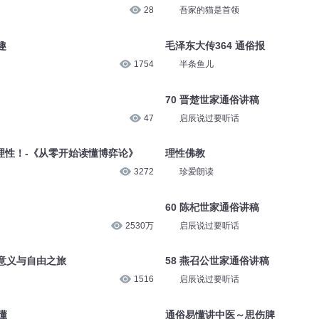
28
吾家的猫是首领
趣
毛泽东大传364 通俗报
1754
半条鱼儿
70 晋楚世家通俗讲稿
47
启辰说过要听话
理性！-《从零开始读懂博弈论》
理性佛教
3272
珍爱朗读
60 陈杞世家通俗讲稿
2530万
启辰说过要听话
意义与自由之旅
58 燕召公世家通俗讲稿
1516
启辰说过要听话
懂
通俗易懂讲中医～思伤脾