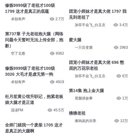
修炼9999级了老祖才100级
1799 这才是真正的底蕴
团宠小师妹才是真大佬 1797 我
见到老祖了
卓创有声
2.7万
加菲不会飞_白玉京
3.4万
第737章 子允老祖抱大腿（网络
问题今天暂时无法上传全部，抱
蜜大腿
歉）
一只百变鹿
2963
空了北巷
9362
团宠小师妹才是真大佬 696 憋
修炼9999级了老祖才100级
屈的万花宗老祖
3026 大毛才是虚无第一狗
加菲不会飞_白玉京
6万
卓创有声
4919
第14集 抱上金大腿
杜月笙黄公馆升职记，抱紧老板
君颜讲故事
1万
娘大腿才是正道
温读FM
45.5万
狒狒老祖
奏响岚的乐章
12万
全师门就我一个废柴 1705 这才
是真正的大腿啊