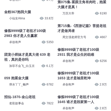
第075集-紧跟主角有肉吃，抱紧
大腿才是真！
金粉367抱我大腿
万历大帝
6190
小仙女Alina
33.8万
第715集-《西游记篇》菩提老祖
修炼9999级了老祖才100级
才是做局者
2983 你才是人生赢家
周文强老师官方号
4667
卓创有声
5350
修炼9999级了老祖才100级
团宠小师妹才是真大佬 639 老
2931 我才是众生的劫难
祖，真的是你吗
卓创有声
6256
加菲不会飞_白玉京
6.1万
修炼9999级了老祖才100级
059 抱紧金大腿
1653 这才是袖里乾坤
弹水丫丫_畅声
6782
卓创有声
2.9万
招仙-1870-金山老祖
修炼9999级了老祖才100级
1645 谁才是段家第一人
老彩故事会
7822
卓创有声
2.8万