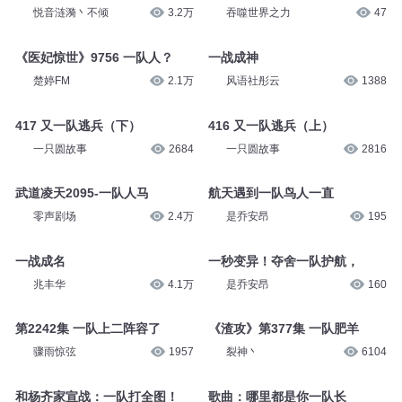
悦音涟漪丶不倾
3.2万
吞噬世界之力
47
《医妃惊世》9756 一队人？
一战成神
楚婷FM
2.1万
风语社彤云
1388
417 又一队逃兵（下）
416 又一队逃兵（上）
一只圆故事
2684
一只圆故事
2816
武道凌天2095-一队人马
航天遇到一队鸟人一直
零声剧场
2.4万
是乔安昂
195
一战成名
一秒变异！夺舍一队护航，
兆丰华
4.1万
是乔安昂
160
第2242集 一队上二阵容了
《渣攻》第377集 一队肥羊
骤雨惊弦
1957
裂神丶
6104
和杨齐家宣战：一队打全图！
歌曲：哪里都是你一队长