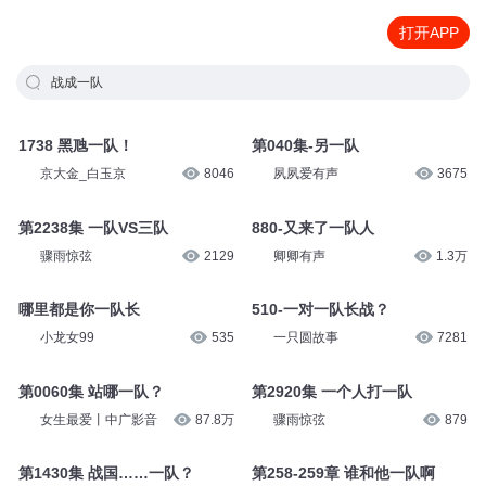
打开APP
战成一队
1738 黑虺一队！
第040集-另一队
京大金_白玉京
8046
夙夙爱有声
3675
第2238集 一队VS三队
880-又来了一队人
骤雨惊弦
2129
卿卿有声
1.3万
哪里都是你一队长
510-一对一队长战？
小龙女99
535
一只圆故事
7281
第0060集 站哪一队？
第2920集 一个人打一队
女生最爱丨中广影音
87.8万
骤雨惊弦
879
第1430集 战国……一队？
第258-259章 谁和他一队啊