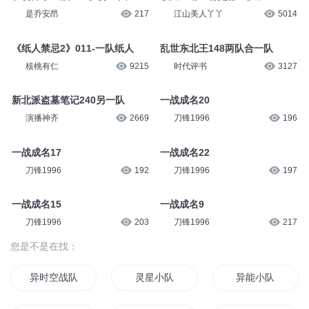
是乔安昂
217
江山美人丫丫
5014
《纸人禁忌2》011-一队纸人
乱世东北王148两队合一队
核桃有仁
9215
时代评书
3127
新北派盗墓笔记240另一队
一战成名20
演播神齐
2669
刀锋1996
196
一战成名17
一战成名22
刀锋1996
192
刀锋1996
197
一战成名15
一战成名9
刀锋1996
203
刀锋1996
217
您是不是在找：
异时空战队
灵星小队
异能小队