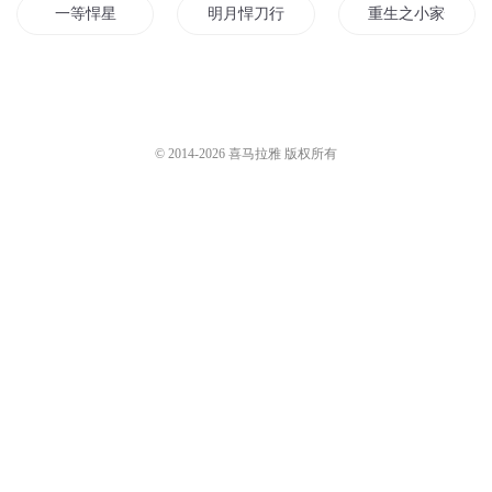
大斌
115.1万
大斌
117万
雪中悍刀行 - 903
雪中悍刀行 - 914
大斌
116.6万
大斌
125.7万
您是不是在找：
家有悍妻相公不好当
悍刀落羽
都市悍刀行
一等悍星
明月悍刀行
重生之小家悍妻
魔君的悍妃
悍女为后
明末悍将
悍妻要自强
悍女当道
我的老公很强悍
© 2014-
2026
喜马拉雅 版权所有
悍妃当道
星空悍行
恐怖悍刀行