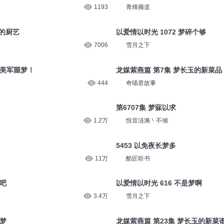
1193
青烽频道
玉的厨艺
以爱情以时光 1072 梦碎个够
7006
雪月之下
成美军噩梦！
龙媒紫燕篇 第7集 梦长玉的新菜品
444
奇喵君故事
第6707集 梦寐以求
1.2万
悦音涟漪丶不倾
5453 以免夜长梦多
11万
酷匠听书
梦吧
以爱情以时光 616 不是梦啊
3.4万
雪月之下
春梦
龙媒紫燕篇 第23集 梦长玉的新菜