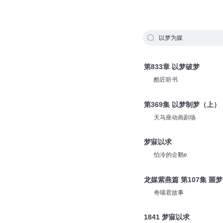
以梦为媒
第833章 以梦破梦
酷匠听书
第369集 以梦制梦（上）
天马座动画剧场
梦寐以求
怕冷的企鹅e
龙媒紫燕篇 第107集 噩梦
奇喵君故事
1841 梦寐以求