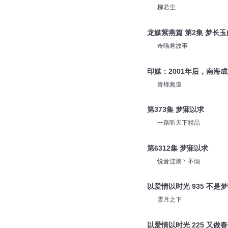
柳若尘
龙媒紫燕篇 第2集 梦长
奇喵君故事
印媒：2001年后，南海
青烽频道
第373集 梦寐以求
一路听天下精品
第6312集 梦寐以求
悦音涟漪丶不倾
以爱情以时光 935 不是
雪月之下
以爱情以时光 225 又做