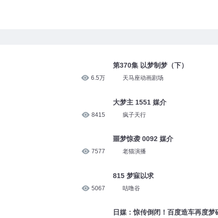
第370集 以梦制梦（下）
6.5万
天马座动画剧场
大梦主 1551 媒介
8415
疯子天行
噩梦惊袭 0092 媒介
7577
老猫演播
815 梦寐以求
5067
咕噜谷
日媒：惊传倒闭！百度造车再度梦