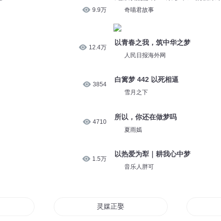
9.9万
奇喵君故事
以青春之我，筑中华之梦
12.4万
人民日报海外网
白篱梦 442 以死相逼
3854
雪月之下
所以，你还在做梦吗
4710
夏雨嫣
以热爱为犁｜耕我心中梦
1.5万
音乐人胖可
亨
灵媒正娶