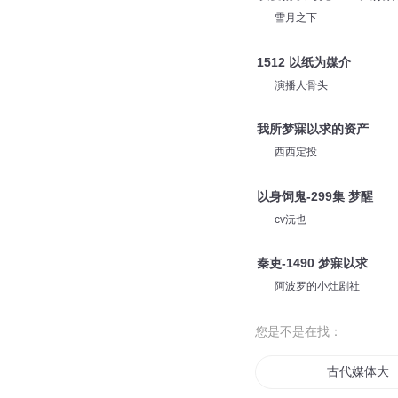
雪月之下
1512 以纸为媒介
演播人骨头
我所梦寐以求的资产
西西定投
以身饲鬼-299集 梦醒
cv沅也
秦吏-1490 梦寐以求
阿波罗的小灶剧社
您是不是在找：
古代媒体大