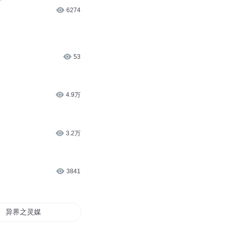
6274
53
4.9万
3.2万
3841
异界之灵媒战天