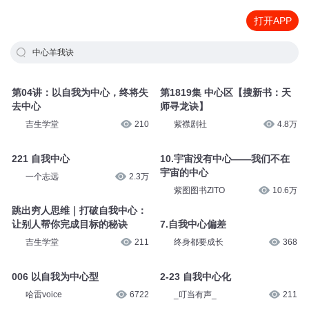
打开APP
中心羊我诀
第04讲：以自我为中心，终将失
第1819集 中心区【搜新书：天
去中心
师寻龙诀】
吉生学堂
210
紫襟剧社
4.8万
221 自我中心
10.宇宙没有中心——我们不在
宇宙的中心
一个志远
2.3万
紫图图书ZITO
10.6万
跳出穷人思维｜打破自我中心：
让别人帮你完成目标的秘诀
7.自我中心偏差
吉生学堂
211
终身都要成长
368