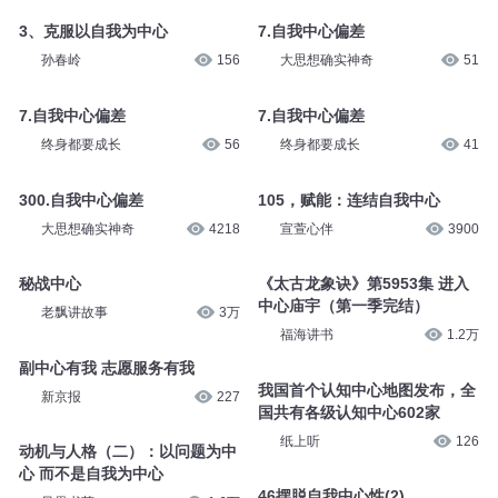
006 以自我为中心型
2-23 自我中心化
哈雷voice
6722
_叮当有声_
211
3、克服以自我为中心
7.自我中心偏差
孙春岭
156
大思想确实神奇
51
7.自我中心偏差
7.自我中心偏差
终身都要成长
56
终身都要成长
41
300.自我中心偏差
105，赋能：连结自我中心
大思想确实神奇
4218
宣萱心伴
3900
秘战中心
《太古龙象诀》第5953集 进入
老飘讲故事
3万
中心庙宇（第一季完结）
福海讲书
1.2万