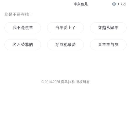
第1682集 中心汇聚，开启神源
觅雅斋的混子哥
34.6万
之地【搜新书：天师寻龙诀】
紫襟剧社
2万
015 自我为中心和从众行为
莱茵FM
30
126，自我赋能：非自我中心练
习
宣萱心伴
3849
499《洞察人性》以自我为中心
明月小师妹
1319
84中心开花
半条鱼儿
1.7万
您是不是在找：
我不是羔羊
当羊爱上了狼
穿越从懒羊羊开始
名叫替罪的羊
穿成祂最爱的黑山羊
喜羊羊与灰太狼之