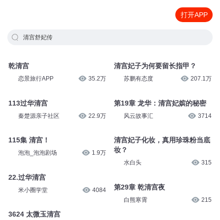
打开APP
清宫舒妃传
乾清宫
清宫妃子为何要留长指甲？
恋景旅行APP
35.2万
苏鹏有态度
207.1万
113过华清宫
第19章 龙华：清宫妃嫔的秘密
秦楚源亲子社区
22.9万
风云故事汇
3714
115集 清宫！
清宫妃子化妆，真用珍珠粉当底
妆？
泡泡_泡泡剧场
1.9万
水白头
315
22.过华清宫
第29章 乾清宫夜
米小圈学堂
4084
白熊寒霄
215
3624 太微玉清宫