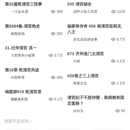
第32篇乾清宫三怪事
035 清宫秘史
一江金水滴
369
润声小筑工作室
1224
第0284集-清宫艳史
杨家将传奇 056 南清宫延昭见
八王
疯凰剧场
292
呆瓜叔叔讲故事
8.7万
31-过华清宫·其一
673 齐州道门太清宫
大智慧和小硕果
3.7万
大斌
3.1万
第16章 乾清宫风波
020卷之三上清宫
白熊寒霄
383
果麦文化
2.1万
锦庭娇619 乾清宫里
清宫妃子不想侍寝，装病都有固
糖醋奥利奥
5.1万
定套路？
水白头
55
您是不是在找：