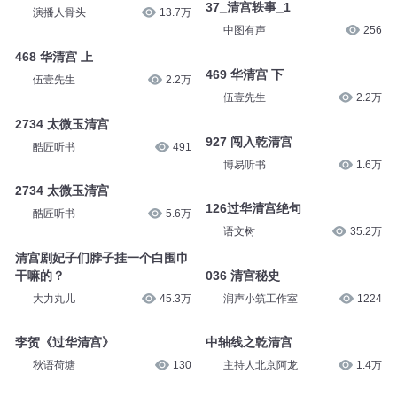
37_清宫轶事_1
演播人骨头
13.7万
中图有声
256
468 华清宫 上
469 华清宫 下
伍壹先生
2.2万
伍壹先生
2.2万
2734 太微玉清宫
927 闯入乾清宫
酷匠听书
491
博易听书
1.6万
2734 太微玉清宫
126过华清宫绝句
酷匠听书
5.6万
语文树
35.2万
清宫剧妃子们脖子挂一个白围巾
干嘛的？
036 清宫秘史
大力丸儿
45.3万
润声小筑工作室
1224
李贺《过华清宫》
中轴线之乾清宫
秋语荷塘
130
主持人北京阿龙
1.4万