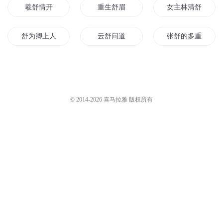
羲舒情开
重生舒眉
女主林清舒
舒为卿上人
云舒问道
张舒的多重世界
云卷云舒
我是望舒
笙磬舒长
舒冰影之歌
后宫后宫
女主叫林清舒
© 2014-
2026
喜马拉雅 版权所有
简云舒传奇
天逸云舒
米舒的妖孽人生
萧阳叶云舒
莘有所舒
叶云舒萧阳
舒拉的异界生活
清风舒绿梢