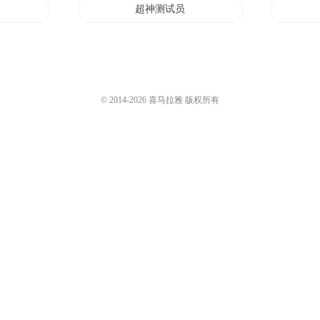
唤兽
超神测试员
玩命测试
试版
主站测试作品1
© 2014-
2026
喜马拉雅 版权所有
成为测试员之后
测试滴滴
试
测测测测是是是是