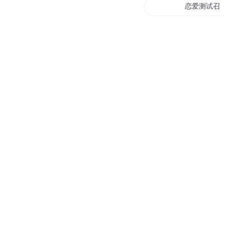
恋爱测试召
版本测试员
杀戮系统测
关于我突然
幻想人生测
测试霸王票