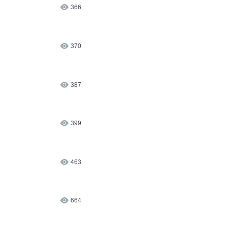
366
370
387
399
463
664