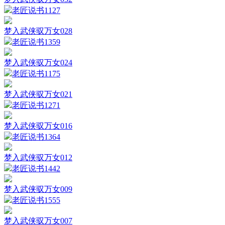
老匠说书
1127
梦入武侠驭万女028
老匠说书
1359
梦入武侠驭万女024
老匠说书
1175
梦入武侠驭万女021
老匠说书
1271
梦入武侠驭万女016
老匠说书
1364
梦入武侠驭万女012
老匠说书
1442
梦入武侠驭万女009
老匠说书
1555
梦入武侠驭万女007