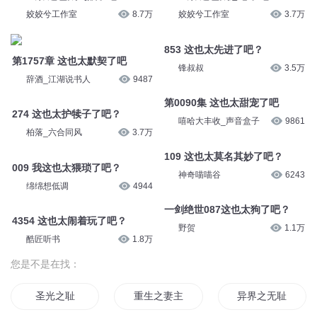
锋叔叔
4.3万
北派妖淑
2.5万
1453 这也差太大了吧？
510 这也太儿戏了吧？
神奇喵喵谷
3790
锋叔叔
4.5万
0741集 这也太鸡贼了吧？
1621集 这也太恶心了吧！
姣姣兮工作室
8.7万
姣姣兮工作室
3.7万
第1757章 这也太默契了吧
853 这也太先进了吧？
辞酒_江湖说书人
9487
锋叔叔
3.5万
274 这也太护犊子了吧？
第0090集 这也太甜宠了吧
柏落_六合同风
3.7万
嘻哈大丰收_声音盒子
9861
009 我这也太猥琐了吧？
109 这也太莫名其妙了吧？