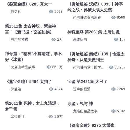
《鉴宝金瞳》6283 真太一
《资治通鉴·汉纪》0993丨神亭
岭之战：孙策大战太史慈
郭益达
2023
芮淇讲透资治通鉴
8560
第1511集 太古神坛，紫金神
宫！【新书搜：玄鉴仙族】
神魂至尊 第2061集 太清仙境
有声的紫襟
2万
果维听书
1万
神骨篇：“精神”不搞清楚，学不
《资治通鉴·秦纪》135｜命运太
好《冰鉴》
神奇：从渔夫做到王
龙庙山精品故事
86.1万
芮淇讲书堂丨国学智
33.2万
慧
《鉴宝金瞳》5494 太狗了
宝鉴 第2421集 太丑了
郭益达
4874
逆声的眼泪
7269
第2011集 死神，太上九清观，
冰鉴：气与 神
梦千雪
龙庙山精品故事
5132
紫襟剧社
1.8万
《鉴宝金瞳》6275 太嚣张