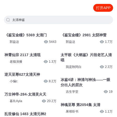
打开APP
太清神鉴
《鉴宝金瞳》5369 太清门
《鉴宝金瞳》2981 太阴神雷
郭益达
5443
郭益达
1.7万
神霄仙宗 2117 太清现
太平鼓《大纲鉴》片段老艺人清
唱
老猫演播
1.3万
我是秋阿白
2.3万
逆天至尊627太清天神
冰鉴4讲：神清与神浊——一眼
小编c
8.2万
分出人的层次
吉生学堂
19
万古神帝-284-太清灵火天
暮玖Ayla
20.2万
神魂至尊 第2054集 太清
果维听书
1.1万
乱世修仙 1483 太清元神2