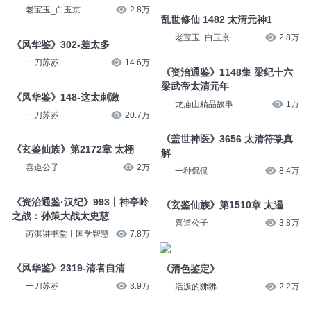
老宝玉_白玉京
2.8万
乱世修仙 1482 太清元神1
老宝玉_白玉京
2.8万
《风华鉴》302-差太多
一刀苏苏
14.6万
《资治通鉴》1148集 梁纪十六
梁武帝太清元年
《风华鉴》148-这太刺激
龙庙山精品故事
1万
一刀苏苏
20.7万
《盖世神医》3656 太清符箓真
《玄鉴仙族》第2172章 太栩
解
喜道公子
2万
一种侃侃
8.4万
《资治通鉴·汉纪》993丨神亭岭
《玄鉴仙族》第1510章 太遏
之战：孙策大战太史慈
喜道公子
3.8万
芮淇讲书堂丨国学智慧
7.8万
《风华鉴》2319-清者自清
《清色鉴定》
一刀苏苏
3.9万
活泼的狒狒
2.2万