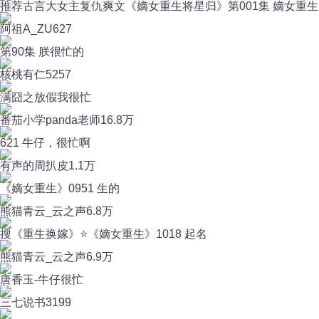
推荐古言大女主复仇爽文《嫡女重生将星归》第001集 嫡女重生
阿祖A_ZU
627
第90集 朕很忙的
核桃有仁
5257
满囧之放假我很忙
番茄小学panda老师
16.8万
621 牛仔，很忙啊
有声的周扒皮
1.1万
《嫡女重生》0951 生的
熊猫青云_云之声
6.8万
搜《重生换嫁》⭐《嫡女重生》1018 起名
熊猫青云_云之声
6.9万
唐香玉-牛仔很忙
三七说书
3199