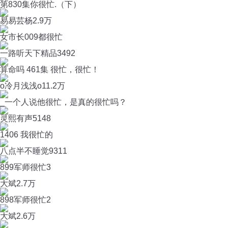
第830集你很忙.（下）
易易芸杨
2.9万
女市长009都很忙
一路听天下精品
3492
算命吗 461集 很忙，很忙！
o冷月浅浅o
11.2万
_一个人说他很忙，是真的很忙吗？
灵熙有声
5148
1406 我很忙的
八点半不睡觉
9311
899军师很忙3
大斌
2.7万
898军师很忙2
大斌
2.6万