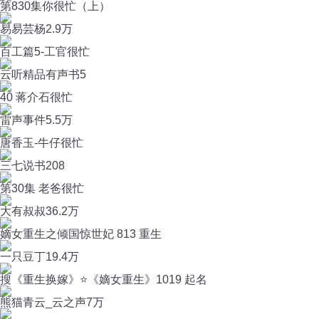
第830集你很忙（上）
易易芸杨
2.9万
百工篇5-工官很忙
云听精品有声书
5
40 蒋介石很忙
雷声事件
5.5万
唐香玉-牛仔很忙
三七说书
208
第30集 老爸很忙
大有叔叔
36.2万
嫡女重生之倾国惊世妃 813 重生
一只豆丁
19.4万
搜《重生换嫁》⭐《嫡女重生》1019 起名
熊猫青云_云之声
7万