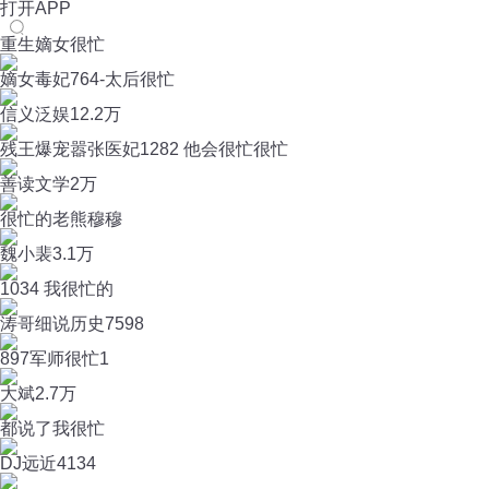
打开APP
重生嫡女很忙
嫡女毒妃764-太后很忙
信义泛娱
12.2万
残王爆宠嚣张医妃1282 他会很忙很忙
善读文学
2万
很忙的老熊穆穆
魏小裴
3.1万
1034 我很忙的
涛哥细说历史
7598
897军师很忙1
大斌
2.7万
都说了我很忙
DJ远近
4134